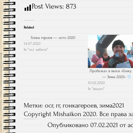
Post Views:
873
Related
Гонка героев — лето 2020
14.07.2020
In "ocr забеги"
Пробежал в выхи «Гонку
— Зима 2020»
10.02.2020
In "видео"
Метки:
ocr
,
гг
,
гонкагероев
,
зима2021
Copyright Mishaikon 2020. Все права
Опубликовано 07.02.2021 от a