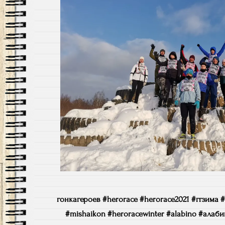
гонкагероев #herorace #herorace2021 #ггзима #
#mishaikon #heroracewinter #alabino #алаб