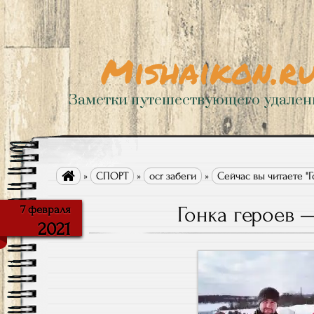
Mishaikon.r
Заметки путешествующего удале

»
СПОРТ
»
ocr забеги
»
Сейчас вы читаете "Г
Гонка героев 
7 февраля
2021