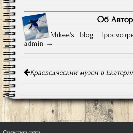
Об Автор
Mikee's blog
Просмотр
admin
Навигация
Краеведческий музей в Екатери
по
записям
Статистика сайта