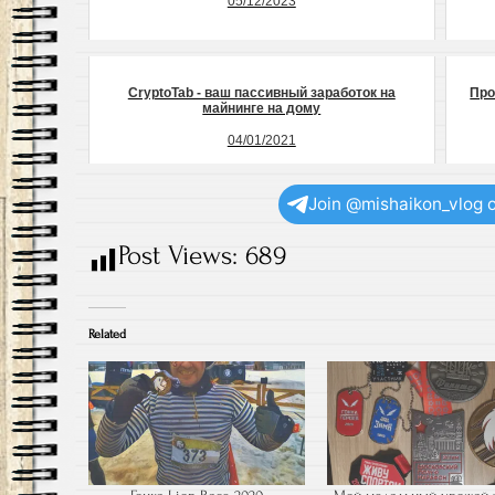
05/12/2023
CryptoTab - ваш пассивный заработок на
Про
майнинге на дому
04/01/2021
Join @mishaikon_vlog 
Post Views:
689
Related