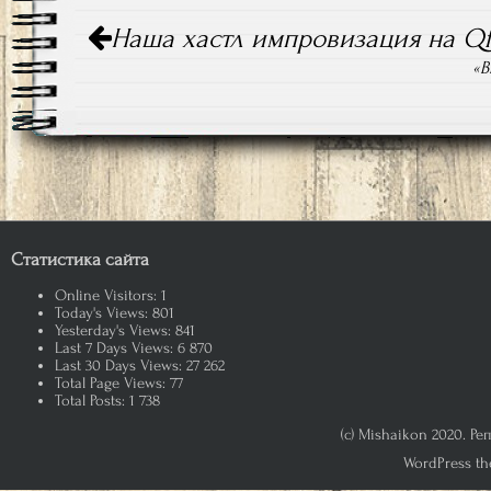
Навигация
Наша хастл импровизация на Qf
по
записям
«В
Статистика сайта
Online Visitors:
1
Today's Views:
801
Yesterday's Views:
841
Last 7 Days Views:
6 870
Last 30 Days Views:
27 262
Total Page Views:
77
Total Posts:
1 738
(c) Mishaikon 2020. Р
WordPress th