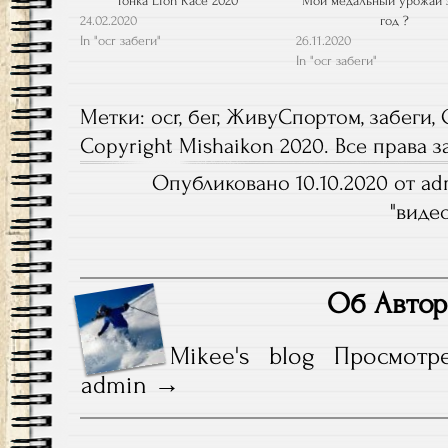
Гонка Lion Race 2020
Мой медальный урожай з
24.02.2020
год ?
In "ocr забеги"
26.11.2020
In "ocr забеги"
Метки:
ocr
,
бег
,
ЖивуСпортом
,
забеги
,
Copyright Mishaikon 2020. Все права
Опубликовано 10.10.2020 от ad
"
виде
Об Автор
Mikee's blog
Просмотр
admin