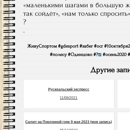
«маленькими шагами в большую жи
так сойдёт», «нам только спросить
?
.
ЖивуСпортом #gdesport #забег #ocr #10октября
#полесу #Одинцово #?‍
#осень2020 #t
Другие запи
Рускеальский экспресс
11/08/2021
Салют на Поклонной горе 9 мая 2023 (моя запись)