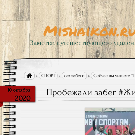
Mishaikon.r
Заметки путешествующего удале

»
СПОРТ
»
ocr забеги
»
Сейчас вы читаете "
Пробежали забег #Жи
10 октября
2020