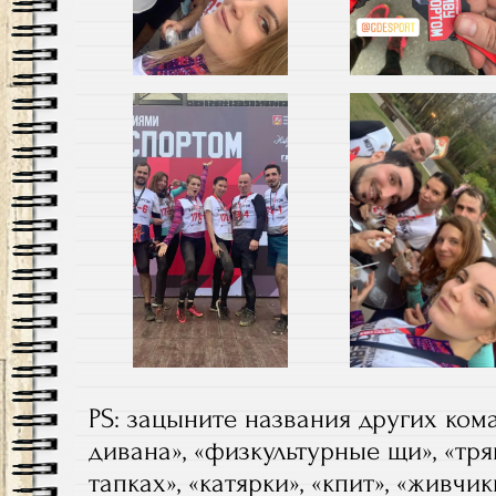
PS: зацыните названия других ком
дивана», «физкультурные щи», «тр
тапках», «катярки», «кпит», «живчик