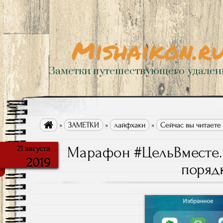
Mishaikon.r
Заметки путешествующего удале

»
ЗАМЕТКИ
»
лайфхаки
»
Сейчас вы читаете
Марафон #ЦельВместе. 
21 августа
2019
поряд