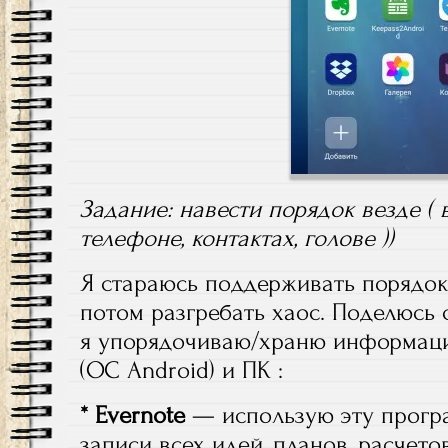
Задание: навести порядок везде ( в
телефоне, контактах, голове ))
Я стараюсь поддерживать порядок 
потом разгребать хаос. Поделюсь
я упорядочиваю/храню информаци
(ОС Android) и ПК :
* Evernote
— использую эту прогр
записи всех идей, планов, расчетов