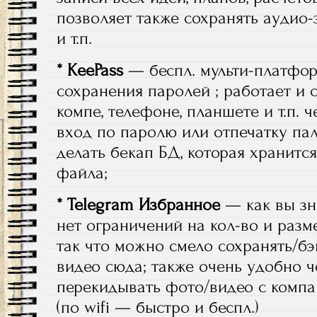
позволяет также сохранять аудио-
и т.п.
* KeePass
— беспл. мульти-платфо
сохранения паролей ; работает и 
компе, телефоне, планшете и т.п. ч
вход по паролю или отпечатку пал
делать бекап БД, которая хранит
файла;
* Telegram Избранное
— как вы зн
нет ограничений на кол-во и раз
так что можно смело сохранять/б
видео сюда; также очень удобно 
перекидывать фото/видео с компа
(по wifi — быстро и беспл.)