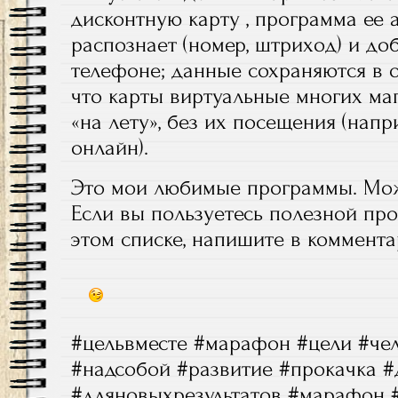
дисконтную карту , программа ее 
распознает (номер, штриход) и до
телефоне; данные сохраняются в о
что карты виртуальные многих ма
«на лету», без их посещения (напр
онлайн).
Это мои любимые программы. Мож
Если вы пользуетесь полезной про
этом списке, напишите в коммент
#цельвместе #марафон #цели #че
#надсобой #развитие #прокачка 
#дляновыхрезультатов #марафон 