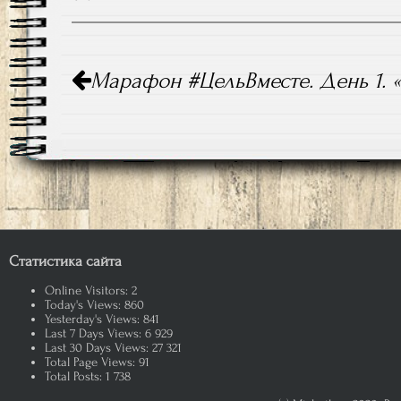
Навигация
Марафон #ЦельВместе. День 1. 
по
записям
Статистика сайта
Online Visitors:
2
Today's Views:
860
Yesterday's Views:
841
Last 7 Days Views:
6 929
Last 30 Days Views:
27 321
Total Page Views:
91
Total Posts:
1 738