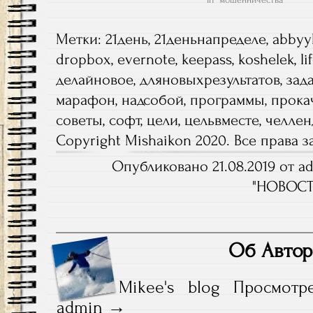
Метки:
21день
,
21деньнапределе
,
abbyy
dropbox
,
evernote
,
keepass
,
koshelek
,
li
делайновое
,
дляновыхрезультатов
,
зад
марафон
,
надсобой
,
программы
,
прока
советы
,
софт
,
цели
,
цельвместе
,
челле
Copyright Mishaikon 2020. Все права
Опубликовано 21.08.2019 от ad
"
НОВОС
Об Автор
Mikee's blog
Просмотр
admin