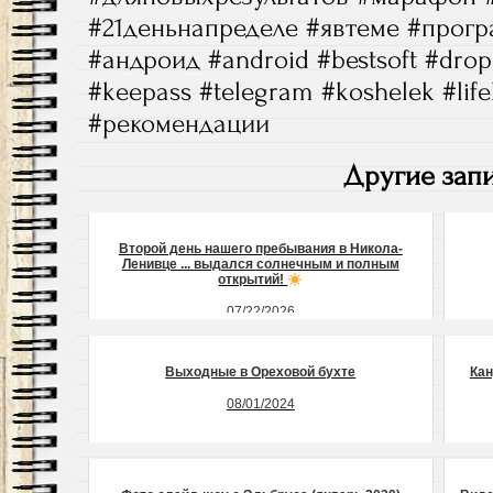
#21деньнапределе #явтеме #прог
#андроид #android #bestsoft #dro
#keepass #telegram #koshelek #li
#рекомендации
Другие запи
Второй день нашего пребывания в Никола-
Ленивце ... выдался солнечным и полным
открытий!
07/22/2026
Выходные в Ореховой бухте
Кан
08/01/2024