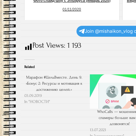
Фото слайд-шоу с Эльбруса (январь 2020)
Виде
01/11/2020
Join @mishaikon_vlog 
Post Views:
1 193
Related
Марафон #ЦельВместе. День 9.
«Бонус 2: Ресурсы и мотивация к
достижению целей.»
03.09.2019
In "НОВОСТИ"
WhoCalls — мошенни
спамеры больше вам
дозвонятся!
13.07.2021
In "мошенничества"