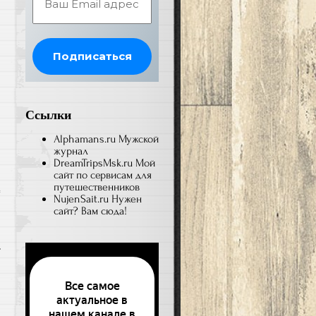
Ссылки
Alphamans.ru
Мужской
журнал
DreamTripsMsk.ru
Мой
сайт по сервисам для
путешественников
NujenSait.ru
Нужен
и
сайт? Вам сюда!