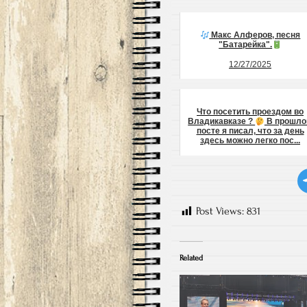
Макс Алферов, песня
"Батарейка".
12/27/2025
Что посетить проездом во
Владикавказе ?
В прошл
посте я писал, что за день
здесь можно легко пос...
03/17/2026
Post Views:
831
Related