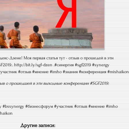
тзыв о прошедшей в эти выходные конференции #SGF2019:
gy #bssynergy #бизнесфорум #участник #отзыв #мнение #imho
haikon
Другие записи: