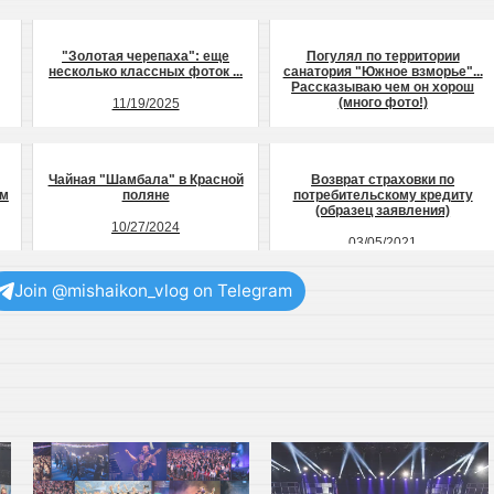
"Золотая черепаха": еще
Погулял по территории
несколько классных фоток ...
санатория "Южное взморье"...
Рассказываю чем он хорош
(много фото!)
11/19/2025
03/22/2025
Чайная "Шамбала" в Красной
Возврат страховки по
ом
поляне
потребительскому кредиту
(образец заявления)
10/27/2024
03/05/2021
Join @mishaikon_vlog on Telegram