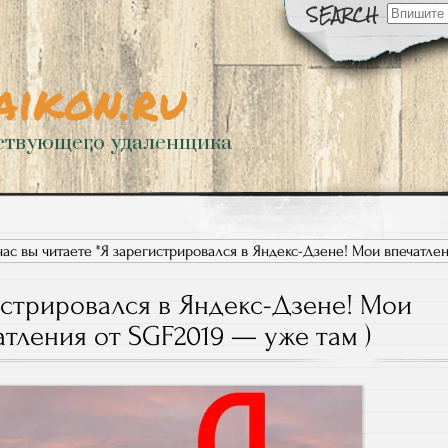
Искать:
aikon.ru
ствующего удаленщика
ас вы читаете "Я зарегистрировался в Яндекс-Дзене! Мои впечатлен
истрировался в Яндекс-Дзене! Мои
атления от SGF2019 — уже там )