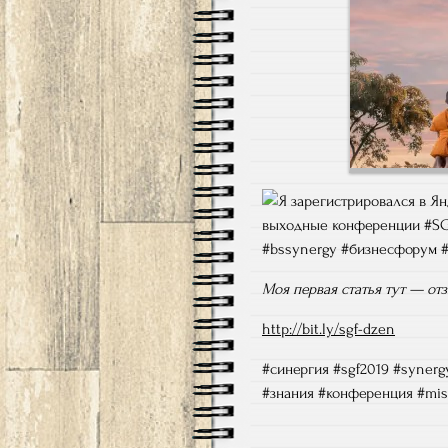
Моя первая статья тут — о
http://bit.ly/sgf-dzen
#синергия #sgf2019 #syner
#знания #конференция #mis