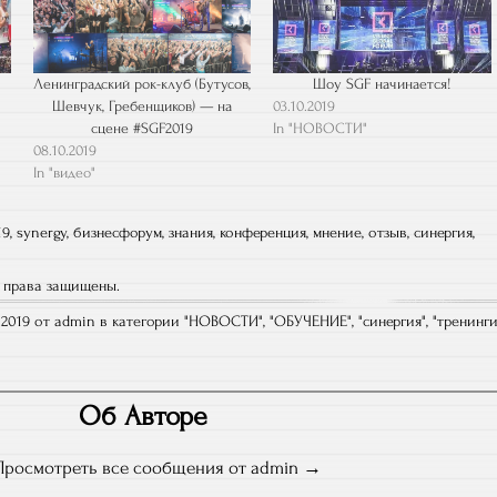
Ленинградский рок-клуб (Бутусов,
Шоу SGF начинается!
Шевчук, Гребенщиков) — на
03.10.2019
сцене #SGF2019
In "НОВОСТИ"
08.10.2019
In "видео"
19
,
synergy
,
бизнесфорум
,
знания
,
конференция
,
мнение
,
отзыв
,
синергия
,
е права защищены.
2019 от admin в категории "
НОВОСТИ
", "
ОБУЧЕНИЕ
", "
синергия
", "
тренинг
Об Авторе
Просмотреть все сообщения от admin