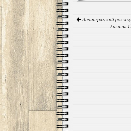
Навигация
по
Ленинградский рок-клуб
записям
Amanda Ce