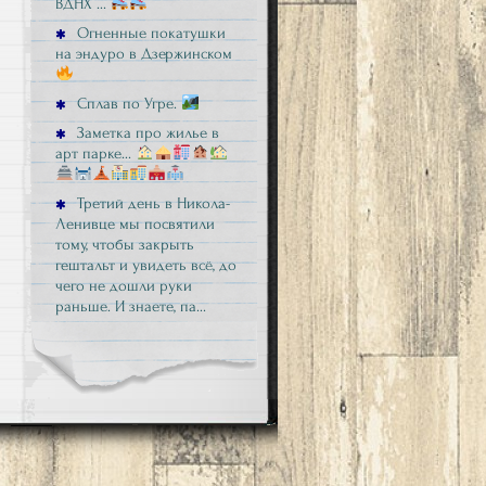
ВДНХ …
Огненные покатушки
на эндуро в Дзержинском
Сплав по Угре.
Заметка про жилье в
арт парке…
Третий день в Никола-
Ленивце мы посвятили
тому, чтобы закрыть
гештальт и увидеть всё, до
чего не дошли руки
раньше. И знаете, па…