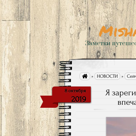
Mish
Заметки путеше

»
НОВОСТИ
»
Сейч
Я зарег
8 октября
2019
впеч