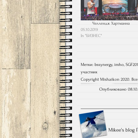
Челлендж Хартманна
05.10.2019
In "БИЗНЕС"
Метки:
bssynergy
,
imho
,
SGF20
участник
Copyright Mishaikon 2020. Вс
Опубликовано 08.10.
Mikee's blog