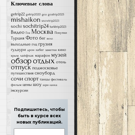
Ключевые слова
getrip22
getrip2020
goatrip2025
goa
mishaikon
snowtrip2023
sochitrip24
sochi
turktrip2023
Москва
Видео
Гоа
Покупки
Фото
Турция
бег
вело
грузия
выходные
глц
гудаури
кино
забег
дрон
заметки
музей
лайфхак
марафон
крым
обзор
отдых
отель
отпуск
подмосковье
сноуборд
путешествия
сочи
спорт
танцы
фестиваль
шоу
цены
фильм
шри-ланка
экскурсии
Подпишитесь, чтобы
быть в курсе всех
новых публикаций.