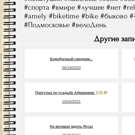
#спорта #вмире #лучшее #нет #rel
#amely #biketime #bike #быково 
#Подмосковье #велоДень
Другие запи
БороДачный синдром...
06/19/2020
Прогулка по усадьбе Абрамцево
10/16/2021
На великах вдоль Яузы