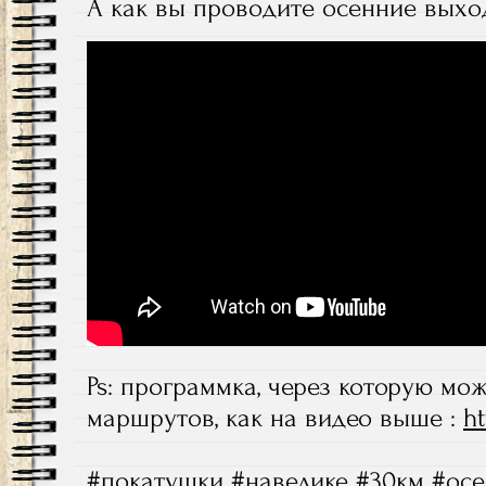
А как вы проводите осенние вых
Ps: программка, через которую мо
маршрутов, как на видео выше :
ht
#покатушки #навелике #30км #осе