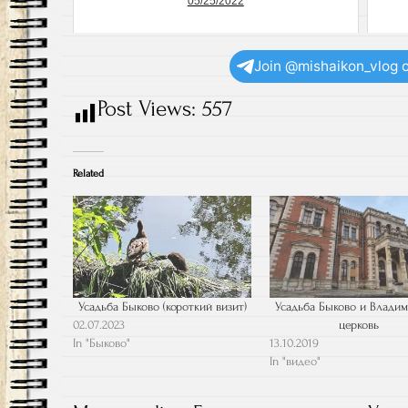
05/25/2022
Join @mishaikon_vlog 
Post Views:
557
Related
Усадьба Быково (короткий визит)
Усадьба Быково и Влади
02.07.2023
церковь
In "Быково"
13.10.2019
In "видео"