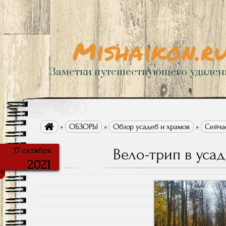
Mishaikon.r
Заметки путешествующего удале

»
ОБЗОРЫ
»
Обзор усадеб и храмов
»
Сейчас
Вело-трип в уса
17 октября
2021