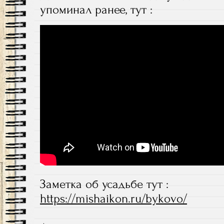
упоминал ранее, тут :
Заметка об усадьбе тут :
https://mishaikon.ru/bykovo/