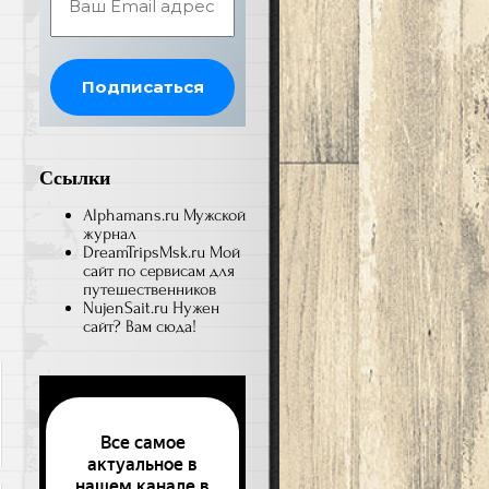
i
Ссылки
Alphamans.ru
Мужской
журнал
DreamTripsMsk.ru
Мой
сайт по сервисам для
путешественников
NujenSait.ru
Нужен
сайт? Вам сюда!