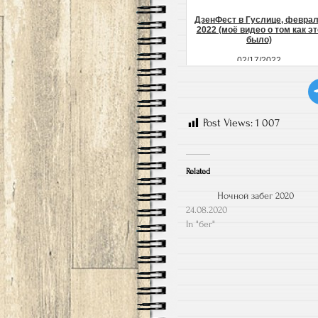
ДзенФест в Гуслице, февра
2022 (моё видео о том как эт
было)
02/17/2022
Post Views:
1 007
Related
Ночной забег 2020
24.08.2020
In "бег"