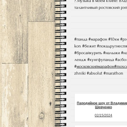
?.Музыка в моем клипе: Влад
талантливый ростовский рэп
#панда #марафон #10км #рэ
kon #бежит #покадругиеспя
#бросайкурить #налыжи #на
лендж #кунгфупанда #асб
#
московскиймарафон
#mosc
zhniki #absolut #marathon
Пародийное шоу от Владими
Шевченко
02/15/2024