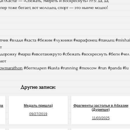
и (Каста) — «Сбежать, Умереть и Воскреснуть» PPS: да, да,
пер тоже бегает, вот молодец, спорт — это нынче модно!
пчик #влади #каста #бежим #лужники #марафонец #пандец #misha
т
дорожку #марш #ивсетакикруто #сбежать #воскреснуть #беги #чел
олют
owmarathon
#бегподреп #kasta #running #moscow #run #panda #lu
Другие записи:
ра
Медаль пришла)
Фрагменты застолья в Абхазии
(Дурипше)
09/27/2019
11/03/2025