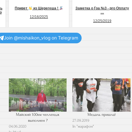
ль
Привет
из Шерегеша !
Заметка о Гоа №3 - pro Оплату
о
…
12/16/2025
12/25/2019
Join @mishaikon_vlog on Telegram
Майский 100км челлендж
Медаль пришла)
выполнен ?
27.09.2019
04.06.2020
In "марафон"