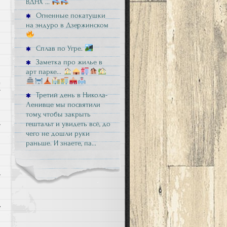
ВДНХ …
Огненные покатушки
на эндуро в Дзержинском
Сплав по Угре.
Заметка про жилье в
арт парке…
Т
Третий день в Никола-
Ленивце мы посвятили
тому, чтобы закрыть
гештальт и увидеть всё, до
чего не дошли руки
раньше. И знаете, па…