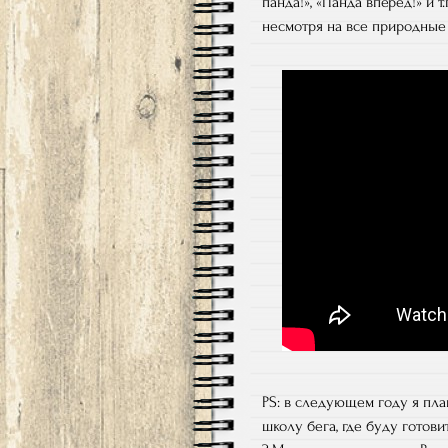
панда!», «Панда вперед!» и 
несмотря на все природные
PS: в следующем году я план
школу бега, где буду готов