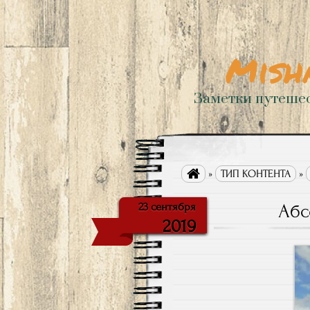
Mish
Заметки путеше

»
ТИП КОНТЕНТА
»
Абс
23 сентября
2019