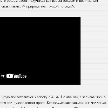
т.п. В общем, забег получился как всегда бодрым и позитивным,
 катаклизъмы. «У природы нет плохой погоды?».
ирую подготовиться к забегу а 42 км. Не абы как, а записавшись в
иться под руководством профи.Кто поддержит пандеццкий челлендж