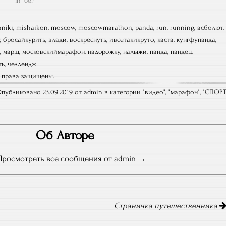
In "бег"
hniki
,
mishaikon
,
moscow
,
moscowmarathon
,
panda
,
run
,
running
,
асболют
,
,
бросайкурить
,
влади
,
воскреснуть
,
ивсетакикруто
,
каста
,
кунгфупанда
,
,
марш
,
московскиймарафон
,
надорожку
,
налыжи
,
панда
,
пандец
,
ть
,
челлендж
е права защищены.
публиковано 23.09.2019 от admin в категории "
видео
", "
марафон
", "
СПОР
Об Авторе
Просмотреть все сообщения от admin
Страничка путешественника