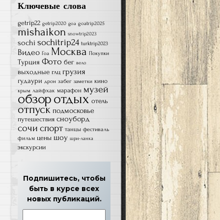
Ключевые слова
getrip22
getrip2020
goatrip2025
goa
mishaikon
snowtrip2023
sochitrip24
sochi
turktrip2023
Москва
Видео
Гоа
Покупки
Фото
Турция
бег
вело
грузия
выходные
глц
гудаури
кино
забег
дрон
заметки
музей
лайфхак
марафон
крым
обзор
отдых
отель
отпуск
подмосковье
сноуборд
путешествия
сочи
спорт
танцы
фестиваль
шоу
цены
фильм
шри-ланка
экскурсии
Подпишитесь, чтобы
быть в курсе всех
новых публикаций.