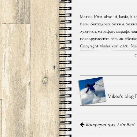
Метки:
10км
,
absolut
,
kasta
,
luz
беги
,
бегподреп
,
бежим
,
бежит
лужники
,
марафон
,
марафонец
покадругиеспят
,
рэпчик
,
сбежа
Copyright Mishaikon 2020. Вс
О
Mikee's blog
Навигация
по
Конференция Admitad
записям