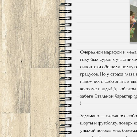
Очередной марафон и медал
году был суров к участникам
синоптики обещали полную 
градусов. Но у страха глаза
напомнил о себе знать лишь 
костюме панды! Да, об этом
забеге Стальной Характер 
)
Задумано — сделано: с собо
шорты и футболку, поверх к
унылой погоды мне, болель