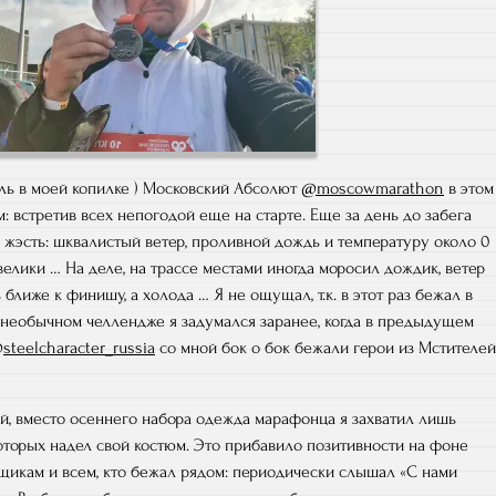
ь в моей копилке ) Московский Абсолют
@moscowmarathon
в этом
: встретив всех непогодой еще на старте. Еще за день до забега
жэсть: шквалистый ветер, проливной дождь и температуру около 0
 велики … На деле, на трассе местами иногда моросил дождик, ветер
ближе к финишу, а холода … Я не ощущал, т.к. в этот раз бежал в
 необычном челлендже я задумался заранее, когда в предыдущем
@
steelcharacter_russia
со мной бок о бок бежали герои из Мстителей
й, вместо осеннего набора одежда марафонца я захватил лишь
оторых надел свой костюм. Это прибавило позитивности на фоне
щикам и всем, кто бежал рядом: периодически слышал «С нами