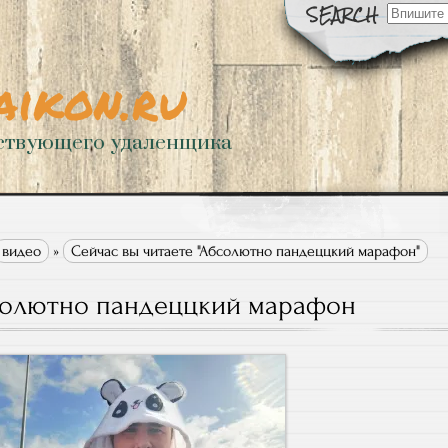
Искать:
aikon.ru
ствующего удаленщика
видео
»
Сейчас вы читаете "Абсолютно пандеццкий марафон"
олютно пандеццкий марафон