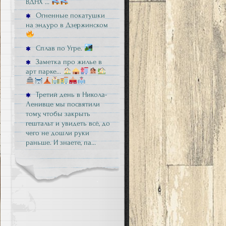
ВДНХ …
Огненные покатушки
на эндуро в Дзержинском
Сплав по Угре.
Заметка про жилье в
арт парке…
Третий день в Никола-
Ленивце мы посвятили
тому, чтобы закрыть
гештальт и увидеть всё, до
чего не дошли руки
раньше. И знаете, па…