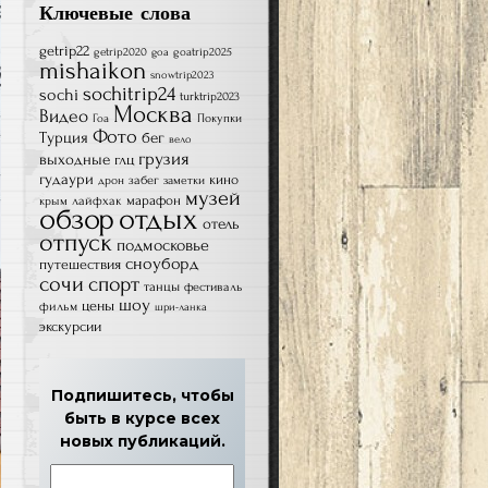
Ключевые слова
getrip22
getrip2020
goatrip2025
goa
mishaikon
snowtrip2023
sochitrip24
sochi
turktrip2023
Москва
Видео
Гоа
Покупки
Фото
Турция
бег
вело
грузия
выходные
глц
гудаури
кино
забег
дрон
заметки
музей
лайфхак
марафон
крым
обзор
отдых
отель
отпуск
подмосковье
сноуборд
путешествия
сочи
спорт
танцы
фестиваль
шоу
цены
фильм
шри-ланка
экскурсии
Подпишитесь, чтобы
быть в курсе всех
новых публикаций.