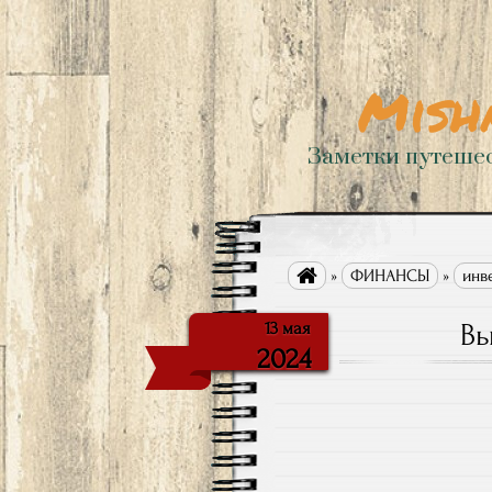
Mish
Заметки путеше

»
ФИНАНСЫ
»
инв
Вы
13 мая
2024