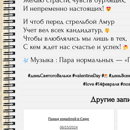
Желаю страсти, чувств бурлящих,
И непременно настоящих!
И чтоб перед стрельбой Амур
Учет вел всех кандидатур,
Чтобы влюблялись мы лишь в тех,
С кем ждет нас счастье и успех!
Музыка : Пара нормальных — «
#деньСвятогоВальки #valentineDay #
#деньВсех
#love #14февраля #по
Другие запи
Парад кораблей в Сиде
06/15/2024