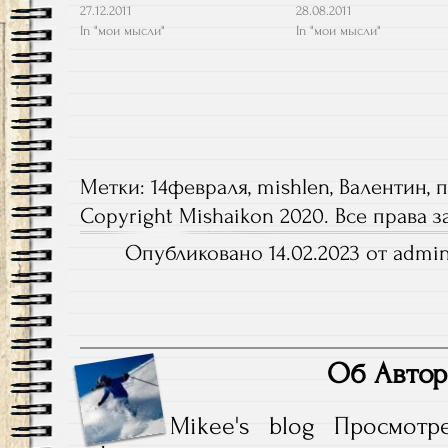
27.12.2011
28.08.2011
In "мои мысли"
In "мои мысли"
Метки:
14февраля
,
mishlen
,
Валентин
,
п
Copyright Mishaikon 2020. Все права
Опубликовано 14.02.2023 от admin
Об Автор
Mikee's blog
Просмотр