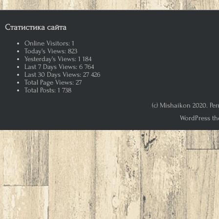
Статистика сайта
Online Visitors:
1
Today's Views:
823
Yesterday's Views:
1 184
Last 7 Days Views:
6 764
Last 30 Days Views:
27 426
Total Page Views:
27
Total Posts:
1 738
(c) Mishaikon 2020. Р
WordPress th