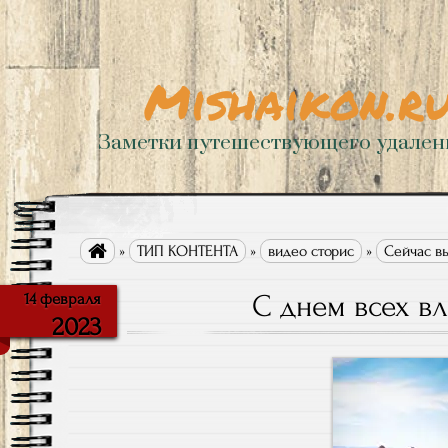
Mishaikon.r
Заметки путешествующего удале

»
ТИП КОНТЕНТА
»
видео сторис
»
Сейчас вы
С днем всех в
14 февраля
2023