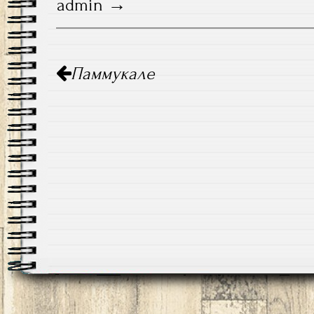
admin
Навигация
Паммукале
по
записям