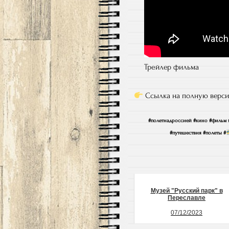
Трейлер фильма
Ссылка на полную версию
#полетнадроссией #кино #фильм 
#путешествия #полеты #
Музей "Русский парк" в
Переславле
07/12/2023