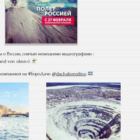
 о России, снятый немецкими видеографами :
and von oben»).
 компанией на #БороДаче
@dachaborodino