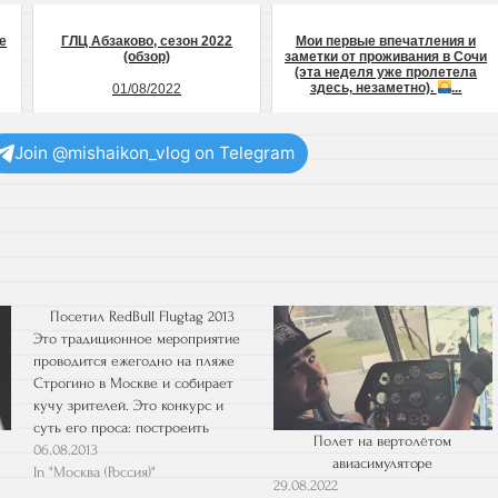
е
ГЛЦ Абзаково, сезон 2022
Мои первые впечатления и
(обзор)
заметки от проживания в Сочи
(эта неделя уже пролетела
здесь, незаметно).
...
01/08/2022
03/15/2025
Join @mishaikon_vlog on Telegram
Посетил RedBull Flugtag 2013
Это традиционное мероприятие
проводится ежегодно на пляже
Строгино в Москве и собирает
кучу зрителей. Это конкурс и
суть его проса: построеить
Полет на вертолётом
самодельный летальный аппарат
06.08.2013
авиасимуляторе
из легких материалов, без
In "Москва (Россия)"
29.08.2022
моторов и др. механики,