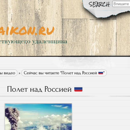
Искать:
aikon.ru
ствующего удаленщика
ы видео
»
Сейчас вы читаете "Полет над Россией
"
Полет над Россией