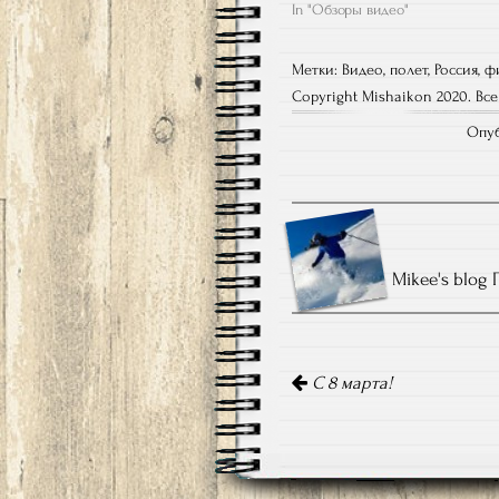
In "Обзоры видео"
Метки:
Видео
,
полет
,
Россия
,
ф
Copyright Mishaikon 2020. Вс
Опуб
Mikee's blog
Навигация
по
С 8 марта!
записям