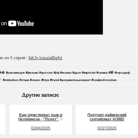
 из 5 серий :
bit.ly/russiaflight
#
#рекомендую #фильмы #ороссии #рф #полеты #дрон #вертолёт #съемка #
#городарф
#mishaikon #отзыв #окино #trips #travel #документальноекинт #russlandvonoben
Другие записи:
Еще один прокат лыж в
Получил дайверский
Челябинске - "Полет"
сертификат AOWD
02/04/2025
02/27/2020