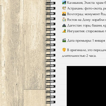
Калмыкия, Элиста: храм 
Астрахань: фото-охота, 
Волгоград: монумент Род
Ростов на Дону: корабли 
Дагестан: горы, башни, к
Ингушетия: сторожевые
Дата премьеры: 1 января 2
В оригинале, это переда
длительностью 2 часа.