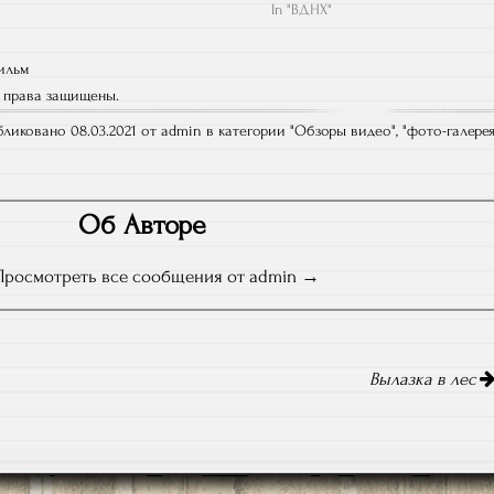
In "ВДНХ"
способный стартовав над водой с
высоты 6 метров пролететь как
можно дальше. Но при этом
ильм
особо отмечается также…
е права защищены.
ликовано 08.03.2021 от admin в категории "
Обзоры видео
", "
фото-галере
Об Авторе
Просмотреть все сообщения от admin
Вылазка в лес