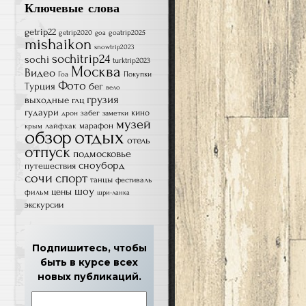
Ключевые слова
getrip22
getrip2020
goatrip2025
goa
mishaikon
snowtrip2023
sochitrip24
sochi
turktrip2023
Москва
Видео
Гоа
Покупки
Фото
Турция
бег
вело
грузия
выходные
глц
гудаури
кино
забег
дрон
заметки
музей
лайфхак
марафон
крым
обзор
отдых
отель
отпуск
подмосковье
сноуборд
путешествия
сочи
спорт
танцы
фестиваль
шоу
цены
фильм
шри-ланка
экскурсии
Подпишитесь, чтобы
быть в курсе всех
новых публикаций.