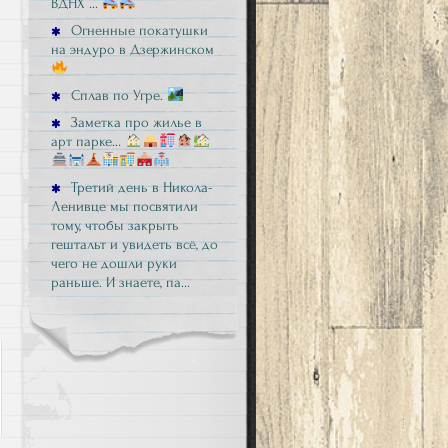
ВДНХ …
Огненные покатушки
на эндуро в Дзержинском
Сплав по Угре.
Заметка про жилье в
арт парке…
Третий день в Никола-
Ленивце мы посвятили
тому, чтобы закрыть
гештальт и увидеть всё, до
чего не дошли руки
раньше. И знаете, па…