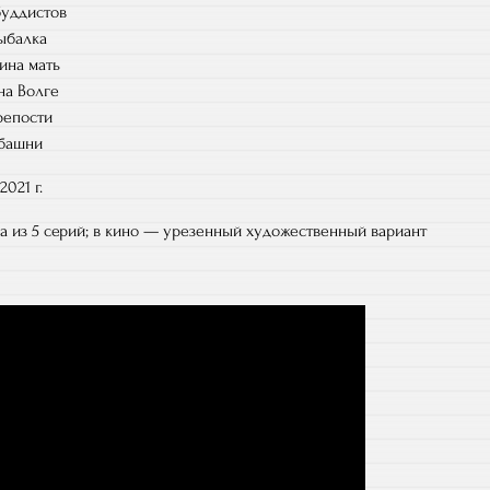
буддистов
рыбалка
ина мать
на Волге
репости
 башни
021 г.
ча из 5 серий; в кино — урезенный художественный вариант