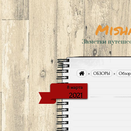
Mish
Заметки путеше

»
ОБЗОРЫ
»
Обзор
8 марта
2021