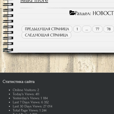
Раздел:
НОВОСТ
ПРЕДЫДУЩАЯ СТРАНИЦА
1
…
77
78
СЛЕДУЮЩАЯ СТРАНИЦА
Статистика сайта
Online Visitors:
2
Today's Views:
411
Yesterday's Views:
1 184
Last 7 Days Views:
6 352
Last 30 Days Views:
27 014
Total Page Views:
1 244