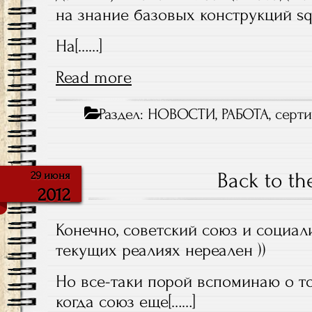
на знание базовых конструкций sq
На[……]
Read more
Раздел:
НОВОСТИ
,
РАБОТА
,
серт
Back to t
29 июня
2012
Конечно, советский союз и социал
текущих реалиях нереален ))
Но все-таки порой вспоминаю о том
когда союз еще[……]