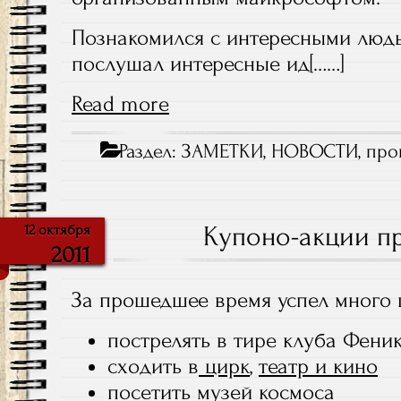
Познакомился с интересными людь
послушал интересные ид[……]
Read more
Раздел:
ЗАМЕТКИ
,
НОВОСТИ
,
про
Купоно-акции п
12 октября
2011
За прошедшее время успел много 
пострелять в тире клуба Фени
сходить в
цирк
,
театр и
кино
посетить
музей космоса