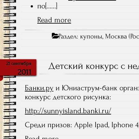
по[……]
Read more
Раздел:
купоны
,
Москва (Рос
Детский конкурс с н
21 сентября
2011
Банки.ру
и Юниаструм-банк органз
конкурс детского рисунка:
http://sunnyisland.banki.ru/
Cреди призов: Apple Ipad, Iphone 4
Read more