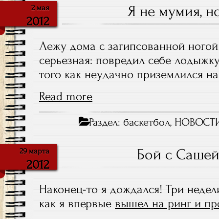
Я не мумия, но
2 мая
2012
Лежу дома с загипсованной ногой 
серьезная: повредил себе лодыжку
того как неудачно приземлился на
Read more
Раздел:
баскетбол
,
НОВОСТ
Бой с Сашей
29 марта
2012
Наконец-то я дождался! Три недел
как я впервые
вышел на ринг и пр