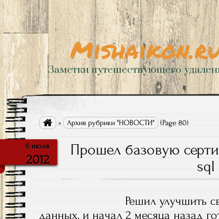
Mishaikon.r
Заметки путешествующего удале

»
Архив рубрики "НОВОСТИ"
(Page 80)
Прошел базовую серти
6 июля
2012
sql
Решил улучшить с
данных, и начал 2 месяца назад г