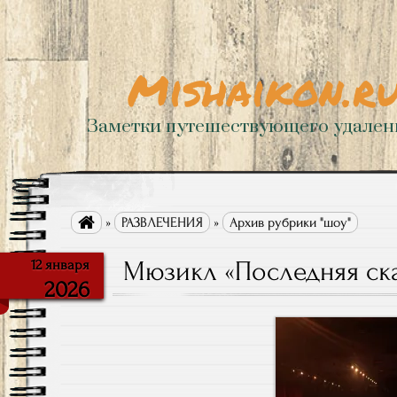
Mishaikon.r
Заметки путешествующего удале

»
РАЗВЛЕЧЕНИЯ
»
Архив рубрики "шоу"
Мюзикл «Последняя ск
12 января
2026