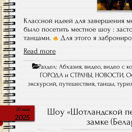
Классной идеей для завершения м
было посетить местное шоу : заст
танцами.
Для этого я заброниро
Read more
Раздел:
Абхазия
,
видео
,
видео с к
ГОРОДА и СТРАНЫ
,
НОВОСТИ
,
О
экскурсий
,
путешествия
,
танцы
,
тури
Шоу «Шотландской п
20 мая
2025
замке (Бела