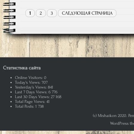
1
2
3
СЛЕДУЮЩАЯ СТРАНИЦА
Статистика сайта
Online Visitors:
0
Today's Views:
707
Yesterday's Views:
841
Last 7 Days Views:
6 776
Last 30 Days Views:
27 168
Total Page Views:
41
Total Posts:
1 738
(c) Mishaikon 2020. Р
WordPress th