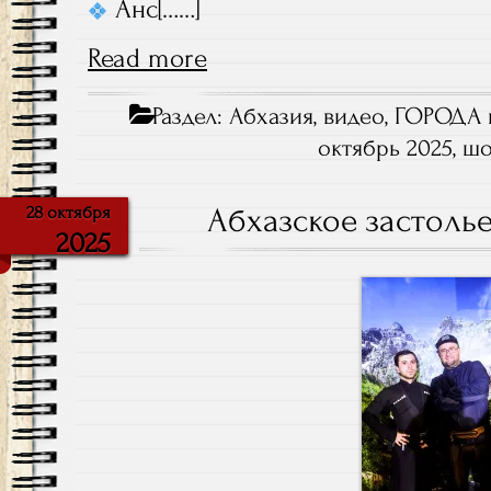
Анс[……]
Read more
Раздел:
Абхазия
,
видео
,
ГОРОДА 
октябрь 2025
,
ш
Абхазское застоль
28 октября
2025