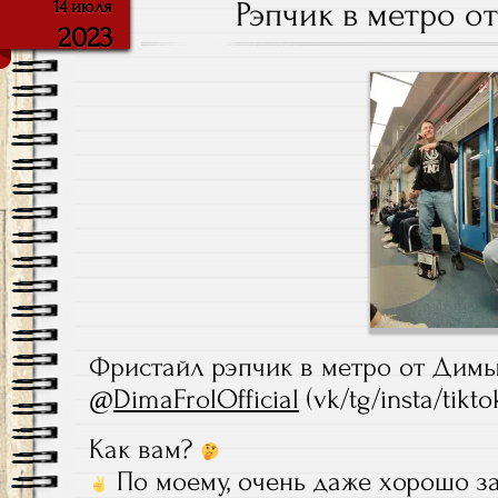
Рэпчик в метро 
14 июля
2023
Фристайл рэпчик в метро от Дим
@
DimaFrolOfficial
(vk/tg/insta/tikto
Как вам?
По моему, очень даже хорошо з