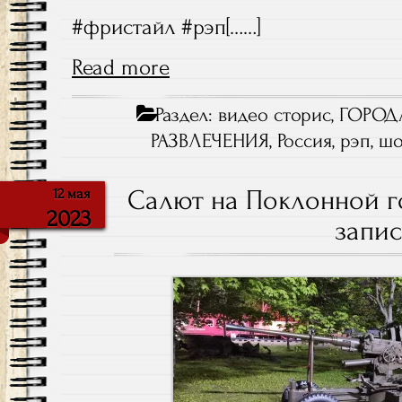
#фристайл #рэп[……]
Read more
Раздел:
видео сторис
,
ГОРОД
РАЗВЛЕЧЕНИЯ
,
Россия
,
рэп
,
ш
Салют на Поклонной го
12 мая
2023
запис