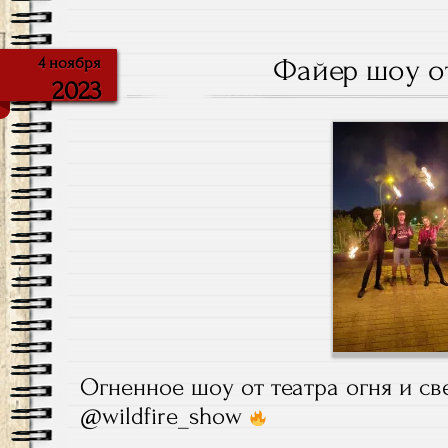
Файер шоу от
4 ноября
2023
Огненное шоу от театра огня и све
@wildfire_show