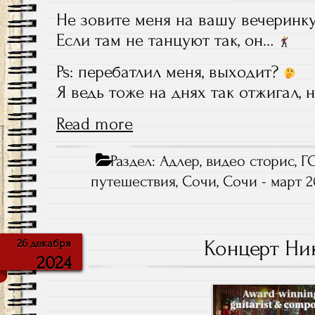
Не зовите меня на вашу вечеринку
Если там не танцуют так, он…
Ps: перебатлил меня, выходит?
Я ведь тоже на днях так отжигал, 
Read more
Раздел:
Адлер
,
видео сторис
,
Г
путешествия
,
Сочи
,
Сочи - март 2
Концерт Ни
26 декабря
2024