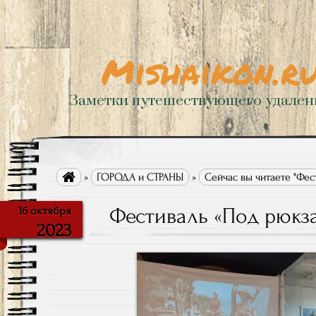
Mishaikon.r
Заметки путешествующего удале

»
ГОРОДА и СТРАНЫ
»
Сейчас вы читаете "Фес
Фестиваль «Под рюкза
16 октября
2023