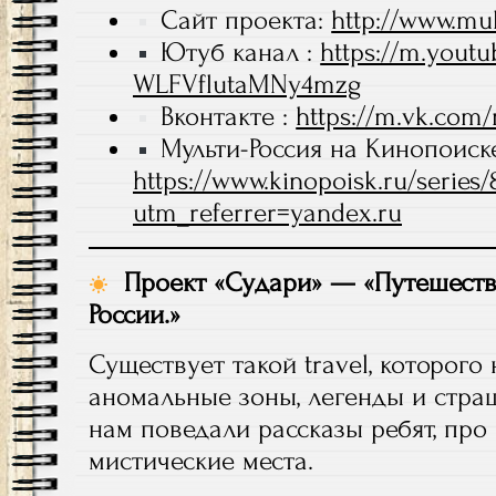
Сайт проекта:
http://www.mul
Ютуб канал :
https://m.yout
WLFVflutaMNy4mzg
Вконтакте :
https://m.vk.com/m
Мульти-Россия на Кинопоиск
https://www.kinopoisk.ru/series/
utm_referrer=yandex.ru
Проект «Судари» — «Путешеств
России.»
Существует такой travel, которого
аномальные зоны, легенды и стра
нам поведали рассказы ребят, пр
мистические места.