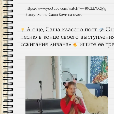
https://www.youtube.com/watch?v=-91CEEYsQMg
Выступление Саши Коми на слете
А еще, Саша классно поет.
Она
песню в конце своего выступлени
«сжигания дивана»
ищите ее тр