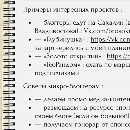
Примеры интересных проектов :
— блоггеры едут на Сахалин (
Владивостока) : Vk.com/brosok
— «Глубинушка» :
https://vk.c
запартнерились с моей планет
— «Золото открытий» :
https://
— «ГеоРандом» : ехать по мар
подписчиками
Советы микро-блоггерам :
— делаем промо медиа-конте
— размещаем на ресурсе спонс
своем блоге (если он большой
— получаем гонорар от спон