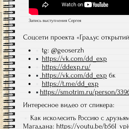
Запись выступления Сергея
Соцсети проекта «Градус открытий
tg: @geoserzh
https://vk.com/dd_exp
https://ddexp.ru/
https://vk.com/dd_exp
6к
https://t.me/dd_exp
https://smotrim.ru/person/339
Интересное видео от спикера:
Как исколесить Россию с друзья
Магадана:
https://youtu.be/b56I_v