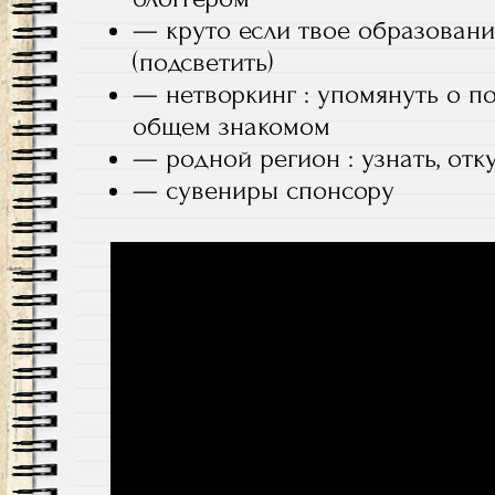
— круто если твое образован
(подсветить)
— нетворкинг : упомянуть о п
общем знакомом
— родной регион : узнать, отк
— сувениры спонсору