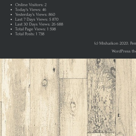
Online Visitors:
2
Today's Views:
46
Yesterday's Views:
860
Last 7 Days Views:
5 870
Last 30 Days Views:
26 688
Total Page Views:
1 598
Total Posts:
1 738
(c) Mishaikon 2020. Р
WordPress th