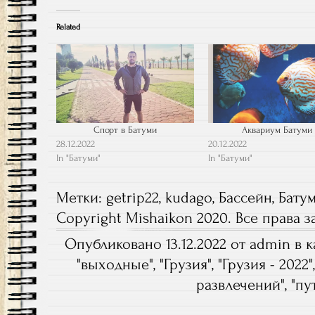
Related
Спорт в Батуми
Аквариум Батуми
28.12.2022
20.12.2022
In "Батуми"
In "Батуми"
Метки:
getrip22
,
kudago
,
Бассейн
,
Бату
Copyright Mishaikon 2020. Все права
Опубликовано 13.12.2022 от admin в к
"
выходные
", "
Грузия
", "
Грузия - 2022
"
развлечений
", "
пу