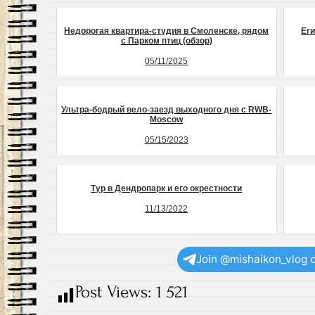
Недорогая квартира-студия в Смоленске, рядом
Еги
с Парком птиц (обзор)
05/11/2025
Ультра-бодрый вело-заезд выходного дня с RWB-
Moscow
05/15/2023
Тур в Дендропарк и его окрестности
11/13/2022
Join @mishaikon_vlog 
Post Views:
1 521