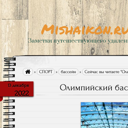
Mishaikon.r
Заметки путешествующего удале

»
СПОРТ
»
бассейн
»
Сейчас вы читаете "Ол
Олимпийский бас
13 декабря
2022