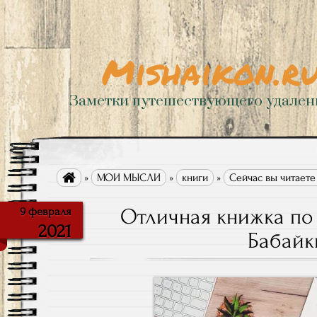
Mishaikon.r
Заметки путешествующего удале

»
МОИ МЫСЛИ
»
книги
»
Сейчас вы читаете
Отличная книжка по
9 февраля
2021
Бабайк