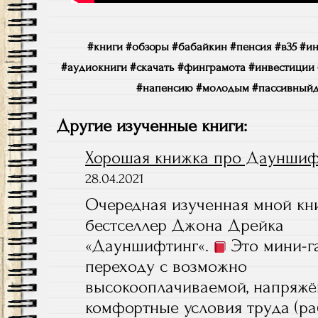
#книги #обзоры #бабайкин #пенсия #в35 #и
#аудиокниги #скачать #финграмота #инвестиции
#напенсию #молодым #пассивныйд
Другие изученные книги:
Хорошая книжка про Дауншиф
28.04.2021
Очередная изученная мной кн
бестселлер Джона Дрейка
«Дауншифтинг«.
Это мини-г
переходу с возможно
высокооплачиваемой, напряжё
комфортные условия труда (р