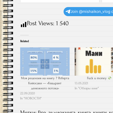
Join @mishaikon_vlog 
Post Views:
1 540
Related
Моя рецензия на книгу ? Роберта
Fuck u money
Кийосаки — «Квадрант
13.05.2021
денежного потока»
In "Обзоры книг"
22.09.2020
In "НОВОСТИ"
Метки:
fire
,
аудиокнига
,
книга
,
книги
,
к