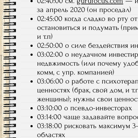
02:40:00 см.
gurufocus.com
— и
за апрель 2020 (он проседал)
02:45:00 когда сладко во рту 
остановиться и подумать (прим
и т.п)
02:50:00 о силе бездействия и
03:02:00 о неудачном инвести
недвжимость (или почему удоб
комм, с упр. компанией)
03:06:00 о работе с психотера
ценностях (брак, свой дом, и т.
женщины); нужны свои ценност
03:10:00 о псевдо-инвесторах
03:14:00 чаще задавайте вопро
03:18:00 рисковать максимум 3
областях