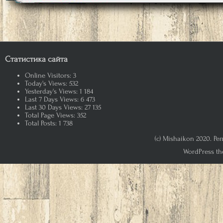
Статистика сайта
Online Visitors:
3
Today's Views:
532
Yesterday's Views:
1 184
Last 7 Days Views:
6 473
Last 30 Days Views:
27 135
Total Page Views:
352
Total Posts:
1 738
(c) Mishaikon 2020. Р
WordPress th