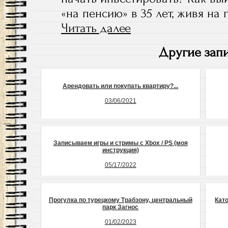
«на пенсию» в 35 лет, живя на
Читать далее
:
Отличная
Другие запи
книжка
по
инвестированию
Арендовать или покупать квартиру?...
Бабайкина
03/06/2021
Записываем игры и стримы с Xbox / PS (моя
инструкция)
05/17/2022
Прогулка по турецкому Трабзону, центральный
Като
парк Загнос
01/02/2023