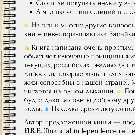
Стоит ли покупать недвигу за
А что насчёт инвестиций в ст
На эти и многие другие вопросы
книге инвестора-практика Бабайк
Книга написана очень простым, 
объясняет ключевые принципы жиз
текущих, российских реалиях (в от
Кийосаки, которые хоть и вдохновл
жизнеспособны в нашей стране). 
читается на одном дыхании.
Пов
будто даются советы доброму другу
воды.
Находка среди актуальной
Автор предложенной книги — пре
F.I.R.E.
(financial independence retire