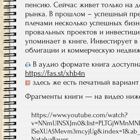
пенсию. Сейчас живет только на 
рынка. В прошлом – успешный пре
плечами несколько успешных бизн
провальных проектов и инвестиций
упоминает в книге. Инвестирует в
облигации и коммерческую недвиж
В аудио формате книга доступна
https://fas.st/xhb4n
здесь же есть печатный вариант
Фрагменты книги — на видео ниж
https://www.youtube.com/watch?
v=NNmUlNSXJm0&list=PLTGjWMnMN
lSeXUA5Mevm3mcyjUg&index=1&ab_c
NatalyaBauer