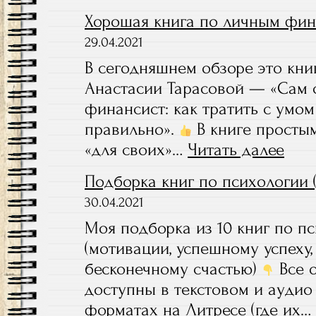
Хорошая книга по личным фи
29.04.2021
В сегодняшнем обзоре это кни
Анастасии Тарасовой — «Сам 
финансист: как тратить с умом
правильно».
В книге просты
«для своих»…
Читать далее
:
Хорош
Подборка книг по психологии 
книга
по
30.04.2021
личны
Моя подборка из 10 книг по п
финан
(мотивации, успешному успеху,
бесконечному счастью)
Все 
доступны в текстовом и аудио
форматах на Литресе (где их…