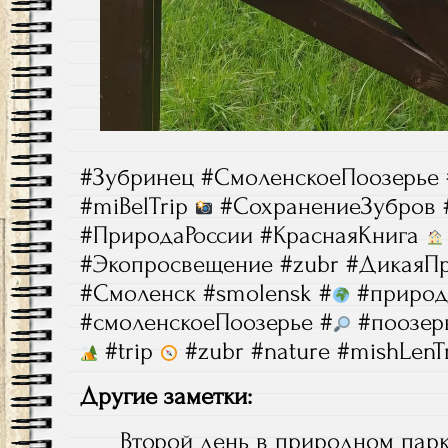
#Зубринец #СмоленскоеПоозерье
#miBelTrip
#СохранениеЗубров 
#ПриродаРоссии #КраснаяКнига
#Экопросвещение #zubr #ДикаяПр
#Смоленск #smolensk #
#природ
#смоленскоеПоозерье #
#поозерь
#trip
#zubr #nature #mishLenT
Другие заметки:
Второй день в природном пар