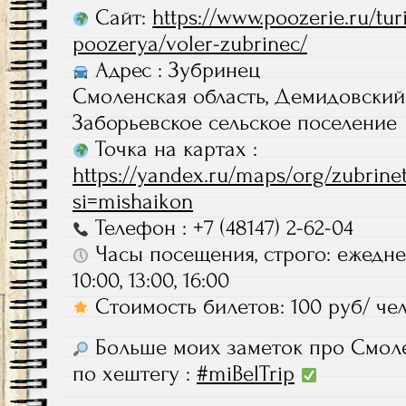
Сайт:
https://www.poozerie.ru/tu
poozerya/voler-zubrinec/
Адрес : Зубринец
Смоленская область, Демидовский
Заборьевское сельское поселение
Точка на картах :
https://yandex.ru/maps/org/zubrine
si=mishaikon
Телефон : +7 (48147) 2-62-04
Часы посещения, строго: ежеднев
10:00, 13:00, 16:00
Стоимость билетов: 100 руб/ че
Больше моих заметок про Смоле
по хештегу :
#miBelTrip