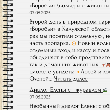
«Воробьи» (вольеры с животны
07.05.2025
Второй день в природном пар
«Воробьи» в Калужской области
раз мы посетили отдельную , 
часть зоопарка.
Новый волье
отдельный вход и кассу и пос
объединяет в себе представит
так и домашних животных.
сможете увидеть:
Лосей и ко
Оленей…
Читать далее
:
Второй
Диалог Елены с журавлем
день
в
07.05.2025
природном
Необычный диалог Елены с об
парке