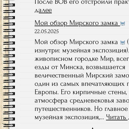
После ВОВ его отстроили прак
далее
:
Минск
Мой обзор Мирского замка
:
первая
22.05.2025
точка
Мой обзор Мирского замка
(
в
изнутри: музейная экспозиция)
нашем
живописном городке Мир, всег
белорусском
маршруте
езды от Минска, возвышается
величественный Мирский зам
один из самых впечатляющих 
Европы. Его кирпичные стены,
атмосфера средневековья зав
путешественников. Но главное
музейная экспозиция,…
Читать 