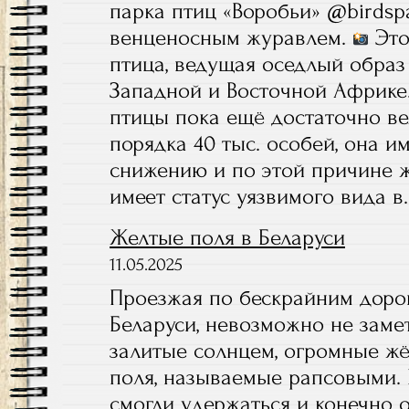
парка птиц «Воробьи» @birds
«Воробьи»
венценосным журавлем.
Это
(вольеры
с
птица, ведущая оседлый образ
животными)
Западной и Восточной Африке.
птицы пока ещё достаточно ве
порядка 40 тыс. особей, она и
снижению и по этой причине 
имеет статус уязвимого вида 
Желтые поля в Беларуси
11.05.2025
Проезжая по бескрайним доро
Беларуси, невозможно не заме
залитые солнцем, огромные ж
поля, называемые рапсовыми.
смогли удержаться и конечно 