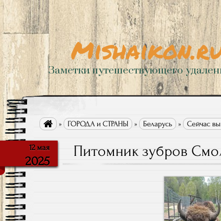
Mishaikon.r
Заметки путешествующего удале

»
ГОРОДА и СТРАНЫ
»
Беларусь
»
Сейчас вы
Питомник зубров Смо
12 мая
2025