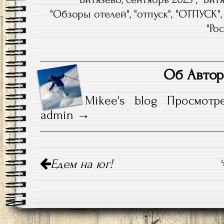
"
Обзоры отелей
", "
отпуск
", "
ОТПУСК
",
"
Ро
Об Автор
Mikee's blog
Просмотр
admin
Навигация
Едем на юг!
по
Ч
записям