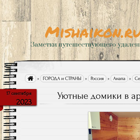
Mishaikon.r
Заметки путешествующего удале

»
ГОРОДА и СТРАНЫ
»
Россия
»
Анапа
»
Се
Уютные домики в ар
17 сентября
2023