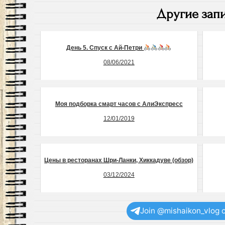
Другие запи
День 5. Спуск с Ай-Петри
08/06/2021
Моя подборка смарт часов с АлиЭкспресс
12/01/2019
Цены в ресторанах Шри-Ланки, Хиккадуве (обзор)
03/12/2024
Join @mishaikon_vlog 