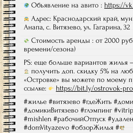
Объявление на авито :
https://v
Адрес: Краснодарский край, му
Анапа, с. Витязево, ул. Гагарина, 32
Стоимость аренды : от 2000 руб 
времени/сезона)
PS: еще больше вариантов жилья 
получить доп. скидку 5% на лю
«Островке» вы можете по моему 
ссылке:
https://bit.ly/ostrovok-p
#жилье #витязево #гдеЖить #дом
#домикиВитязево #глэмпинг #vitrip
#mishlen #рабочийОтпуск #удале
#domVityazevo #обзорЖилья #