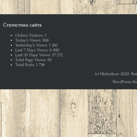
Статистика сайта
Online Visitors:
1
Today's Views:
568
Yesterday's Views:
1 282
Last 7 Days Views:
6 499
Last 30 Days Views:
27 272
Total Page Views:
59
Total Posts:
1 738
(c) Mishaikon 2020. Р
WordPress th