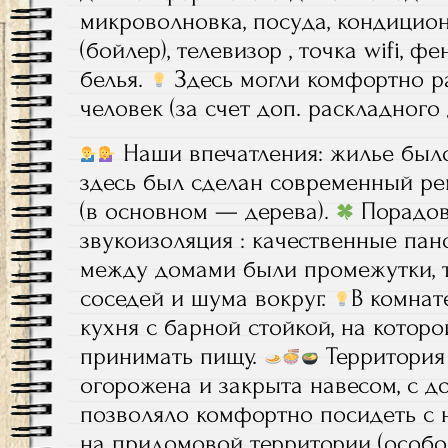
микроволновка, посуда, кондицион
(бойлер), телевизор , точка wifi, фе
белья.
Здесь могли комфортно ра
человек (за счет доп. раскладного
Наши впечатления: жилье был
здесь был сделан современный ре
(в основном — дерева).
Порадов
звукоизоляция : качественные па
между домами были промежутки, 
соседей и шума вокруг.
В комнат
кухня с барной стойкой, на котор
принимать пищу.
Территория
огорожена и закрыта навесом, с до
позволяло комфортно посидеть с 
на придомовой территории (особо