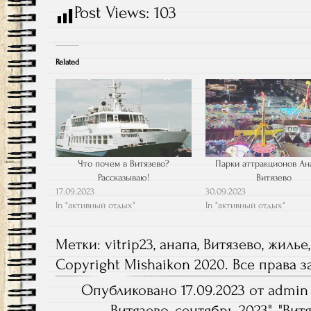
Post Views:
103
Related
Что почем в Витязево?
Парки аттракционов Ан
Рассказываю!
Витязево
17.09.2023
30.09.2023
In "активный отдых"
In "активный отдых"
Метки:
vitrip23
,
анапа
,
Витязево
,
жилье
Copyright Mishaikon 2020. Все права
Опубликовано 17.09.2023 от admin 
Витязево, сентябрь 2023
", "
Вит