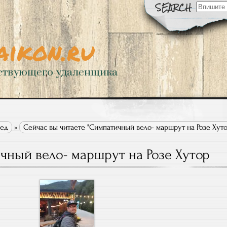
Искать:
aikon.ru
ствующего удаленщика
пед
»
Сейчас вы читаете "Симпатичный вело- маршрут на Розе Хуто
чный вело- маршрут на Розе Хутор