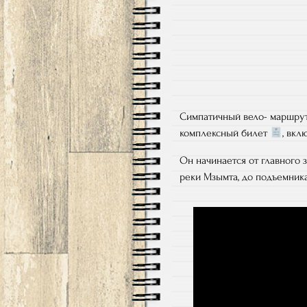
Симпатичный вело- маршрут н
комплексный билет
, вк
Он начинается от главного 
реки Мзымта, до подъемника