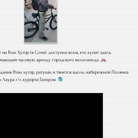
а Розе Хутор (в Сочи): доступен всем, кто купит здесь
лючающий часовую аренду городского велосипеда.
здания Розы хутор, ратуши, и тянется вдоль набережной Полянка
 Лаура г/л курорта Газпром.