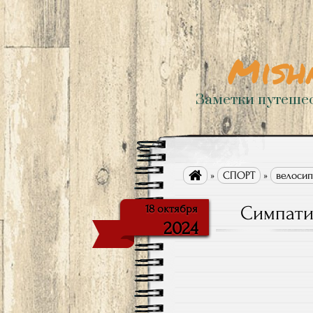
Mish
Заметки путеше

»
СПОРТ
»
велоси
Симпати
18 октября
2024