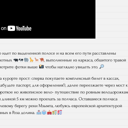
о идет по выделенной полосе и на всем его пути расставлены
вотных
, выполненные из каркаса, обшитого травой
осмотрите фотки выше
чтобы наглядно увидеть это.
а курорте прост: сперва покупаете комплексный билет в кассах,
забудьте паспорт, для оформления!), далее переезжаете через мост к
короткое но живописное вело- путешествие по ровным велодорожка
длиной 5 км можно проехать за полчаса. Оставшиеся полчаса
 левому берегу реки Мзымта, любуясь европейской архитектурой
ных в Роза долина.