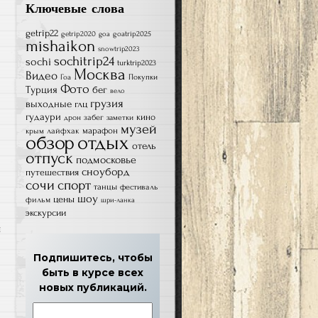
Ключевые слова
getrip22
getrip2020
goatrip2025
goa
mishaikon
snowtrip2023
sochitrip24
sochi
turktrip2023
Москва
Видео
Гоа
Покупки
Фото
Турция
бег
вело
грузия
выходные
глц
гудаури
кино
забег
дрон
заметки
музей
лайфхак
марафон
крым
обзор
отдых
отель
отпуск
подмосковье
сноуборд
путешествия
сочи
спорт
танцы
фестиваль
шоу
цены
фильм
шри-ланка
экскурсии
м
Подпишитесь, чтобы
быть в курсе всех
новых публикаций.