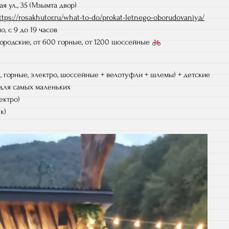
я ул., 35 (Мзымта двор)
ttps://rosakhutor.ru/what-to-do/prokat-letnego-oborudovaniya/
, с 9 до 19 часов
городские, от 600 горные, от 1200 шоссейные
 горные, электро, шоссейные + велотуфли + шлемы) + детские
 для самых маленьких
ектро)
к)