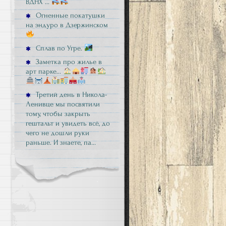
ВДНХ …
Огненные покатушки
на эндуро в Дзержинском
Сплав по Угре.
Заметка про жилье в
арт парке…
Третий день в Никола-
Ленивце мы посвятили
тому, чтобы закрыть
гештальт и увидеть всё, до
чего не дошли руки
раньше. И знаете, па…