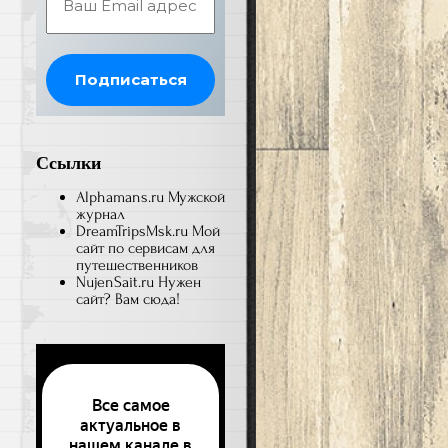
Ссылки
Alphamans.ru
Мужской
журнал
DreamTripsMsk.ru
Мой
сайт по сервисам для
путешественников
NujenSait.ru
Нужен
сайт? Вам сюда!