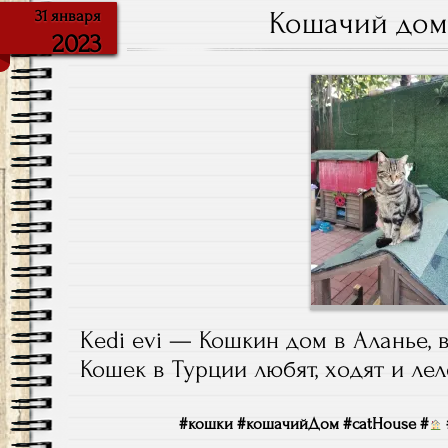
Кошачий дом
31 января
2023
Kedi evi — Кошкин дом в Аланье,
Кошек в Турции любят, ходят и ле
#кошки #кошачийДом #catHouse #