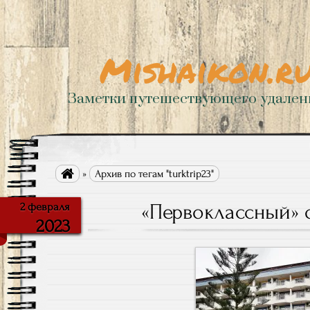
Mishaikon.r
Заметки путешествующего удале

»
Архив по тегам "turktrip23"
«Первоклассный» 
2 февраля
2023