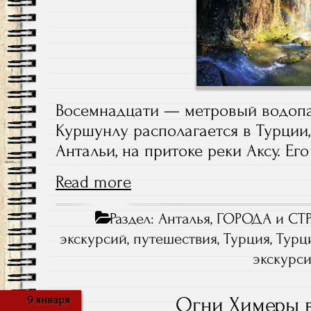
Восемнадцати — метровый водоп
Куршунлу располагается в Турции,
Антальи, на притоке реки Аксу. Ег
Read more
Раздел:
Анталья
,
ГОРОДА и СТ
экскурсий
,
путешествия
,
Турция
,
Турци
экскурс
Огни Химеры 
9 января