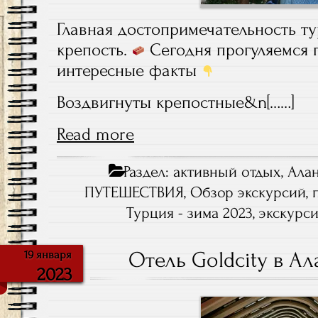
Главная достопримечательность т
крепость.
Сегодня прогуляемся 
интересные факты
Воздвигнуты крепостные&n[……]
Read more
Раздел:
активный отдых
,
Ала
ПУТЕШЕСТВИЯ
,
Обзор экскурсий
,
Турция - зима 2023
,
экскурс
Отель Goldcity в Ал
19 января
2023