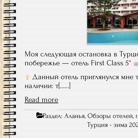
Моя следующая остановка в Турци
побережье — отель First Class 5*
Данный отель приглянулся мне т
наличии: т[……]
Read more
Раздел:
Аланья
,
Обзоры отелей
,
Турция - зима 20