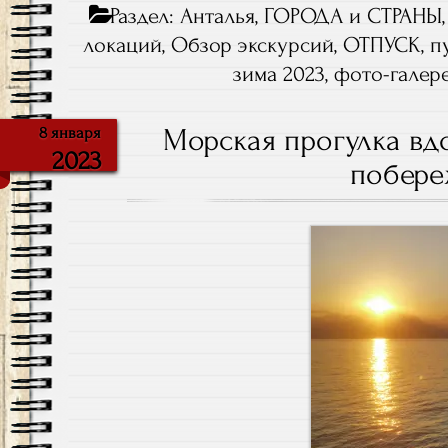
Раздел:
Анталья
,
ГОРОДА и СТРАНЫ
локаций
,
Обзор экскурсий
,
ОТПУСК
,
п
зима 2023
,
фото-галер
Морская прогулка вд
8 января
2023
побере