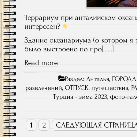
Террариум при анталийском океа
интересен?
Здание океанариума (о котором я 
было выстроено по про[……]
Read more
Раздел:
Анталья
,
ГОРОДА
развлечений
,
ОТПУСК
,
путешествия
,
Р
Турция - зима 2023
,
фото-гал
1
2
СЛЕДУЮЩАЯ СТРАНИЦ