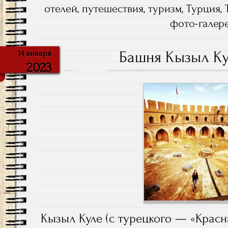
отелей
,
путешествия
,
туризм
,
Турция
,
фото-галер
Башня Кызыл Ку
14 января
2023
Кызыл Куле (с турецкого — «Красн