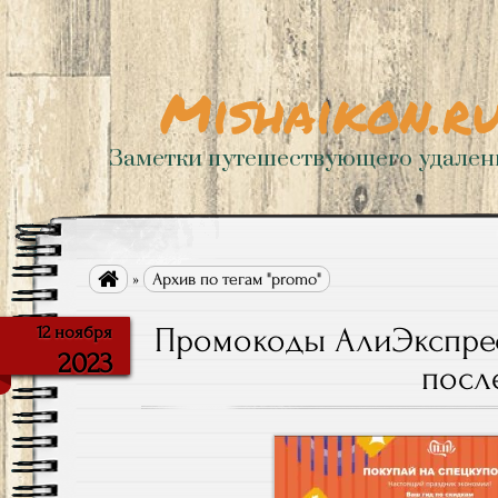
Mishaikon.r
Заметки путешествующего удале

»
Архив по тегам "promo"
Промокоды АлиЭкспресс
12 ноября
2023
посл