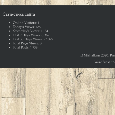
Статистика сайта
Online Visitors:
1
Today's Views:
426
Yesterday's Views:
1 184
Last 7 Days Views:
6 367
Last 30 Days Views:
27 029
Total Page Views:
8
Total Posts:
1 738
(c) Mishaikon 2020. Р
WordPress th