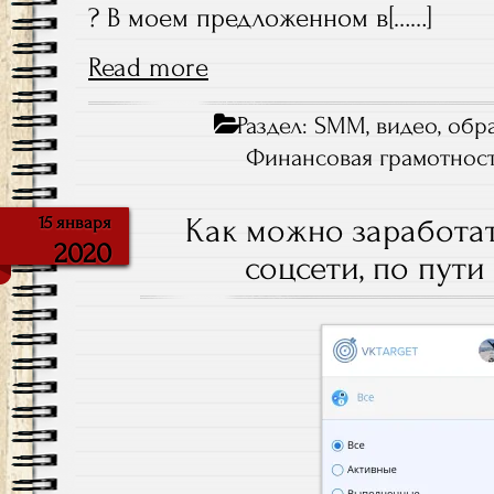
? В моем предложенном в[……]
Read more
Раздел:
SMM
,
видео
,
обр
Финансовая грамотнос
Как можно заработат
15 января
2020
соцсети, по пути