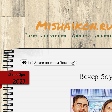
Mishaikon.r
Заметки путешествующего удале

»
Архив по тегам "bowling"
Вечер бо
23 ноября
2023