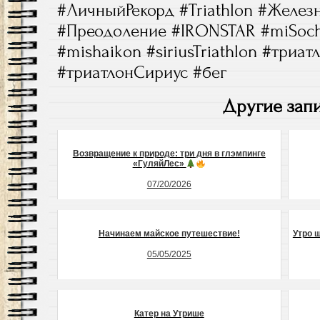
#ЛичныйРекорд #Triathlon #Желез
#Преодоление #IRONSTAR #miSochi
#mishaikon #siriusTriathlon #триа
#триатлонСириус #бег
Другие запи
Возвращение к природе: три дня в глэмпинге
«ГуляйЛес»
07/20/2026
Начинаем майское путешествие!
Утро ш
05/05/2025
Катер на Утрише