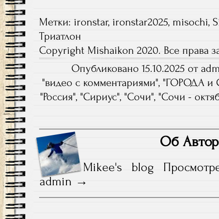
Метки:
ironstar
,
ironstar2025
,
misochi
,
S
Триатлон
Copyright Mishaikon 2020. Все права
Опубликовано 15.10.2025 от adm
"
видео с комментариями
", "
ГОРОДА и 
"
Россия
", "
Сириус
", "
Сочи
", "
Сочи - октя
Об Автор
Mikee's blog
Просмотр
admin
Навигация