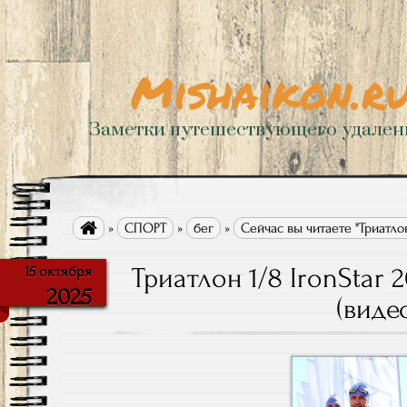
Mishaikon.r
Заметки путешествующего удале

»
СПОРТ
»
бег
»
Сейчас вы читаете "Триатлон
Триатлон 1/8 IronStar 
15 октября
2025
(видео