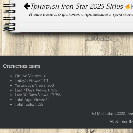
Триатлон Iron Star 2025 Sirius
по
записям
И еще немного фоточек с прошедшего триатлона I
Статистика сайта
Online Visitors:
4
Today's Views:
1 111
Yesterday's Views:
860
Last 7 Days Views:
6 935
Last 30 Days Views:
27 753
Total Page Views:
14
Total Posts:
1 738
(c) Mishaikon 2020. Р
WordPress th