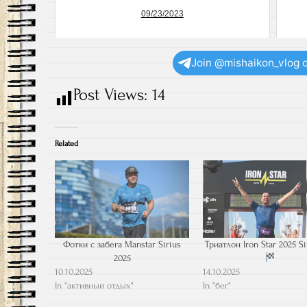
09/23/2023
Join @mishaikon_vlog 
Post Views:
14
Related
Фотки с забега Manstar Sirius
Триатлон Iron Star 2025 S
2025
10.10.2025
14.10.2025
In "активный отдых"
In "бег"