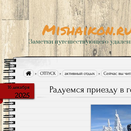
Mishaikon.r
Заметки путешествующего удале

»
ОТПУСК
»
активный отдых
»
Сейчас вы чит
Радуемся приезду в г
16 декабря
2025