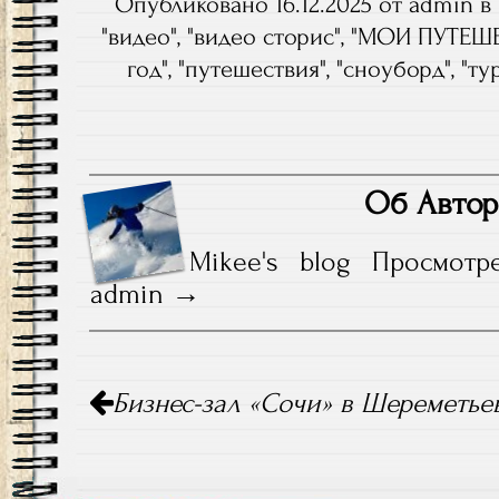
Опубликовано 16.12.2025 от admin в 
"
видео
", "
видео сторис
", "
МОИ ПУТЕШ
год
", "
путешествия
", "
сноуборд
", "
ту
Об Автор
Mikee's blog
Просмотр
admin
Навигация
Бизнес-зал «Сочи» в Шереметь
по
записям