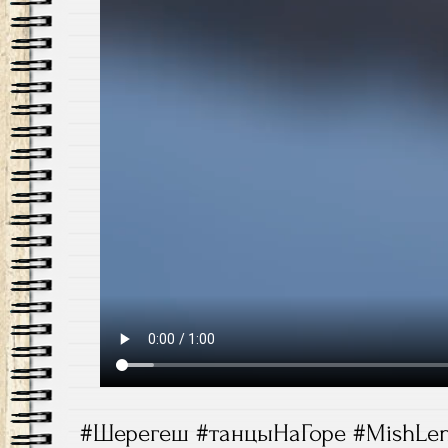
#Шерегеш #танцыНаГоре #MishLen