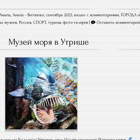
Анапа
,
Анапа - Витязево, сентябрь 2023
,
видео с комментариями
,
ГОРОДА 
ы музеев
,
Россия
,
СПОРТ
,
туризм
,
фото-галерея
|
Оставить комментари
Музей моря в Утрише
 нас на Большом Утрише стал Центр изучения Черного моря.