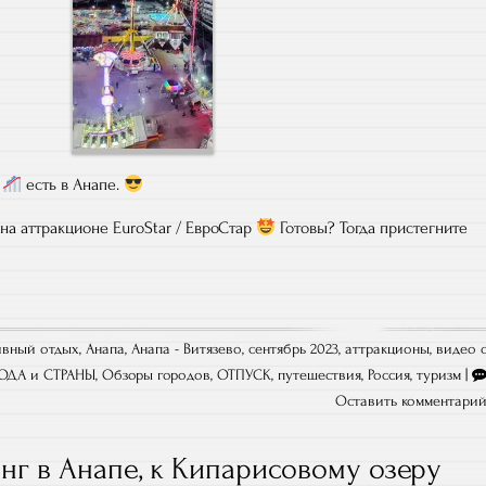
и
есть в Анапе.
 на аттракционе EuroStar / ЕвроСтар
Готовы? Тогда пристегните
ивный отдых
,
Анапа
,
Анапа - Витязево, сентябрь 2023
,
аттракционы
,
видео 
ОДА и СТРАНЫ
,
Обзоры городов
,
ОТПУСК
,
путешествия
,
Россия
,
туризм
|
Оставить комментари
г в Анапе, к Кипарисовому озеру