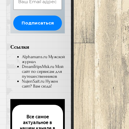
й
Ссылки
Alphamans.ru
Мужской
журнал
DreamTripsMsk.ru
Мой
сайт по сервисам для
путешественников
NujenSait.ru
Нужен
сайт? Вам сюда!