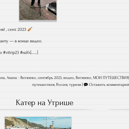
я) , сент. 2023
анту — в конце видео.
 #vitrip23 #наУл[……]
апа
,
Анапа - Витязево, сентябрь 2023
,
видео
,
Витязево
,
МОИ ПУТЕШЕСТВИЯ
путешествия
,
Россия
,
туризм
|
Оставить комментари
Катер на Утрише