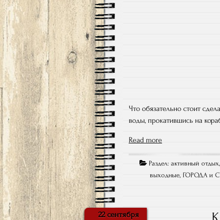
Что обязательно стоит сдел
воды, прокатившись на кораб
Read more
Раздел:
активный отдых
выходные
,
ГОРОДА и 
К
22 сентября