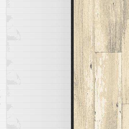
,
,
й