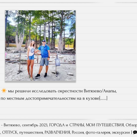
ь
мы решили исследовать окрестности Витязево/Анапы,
 по местным достопримечательностям на в кузове[……]
 - Витязево, сентябрь 2023
,
ГОРОДА и СТРАНЫ
,
МОИ ПУТЕШЕСТВИЯ
,
Обзо
й
,
ОТПУСК
,
путешествия
,
РАЗВЛЕЧЕНИЯ
,
Россия
,
фото-галерея
,
экскурсии
|