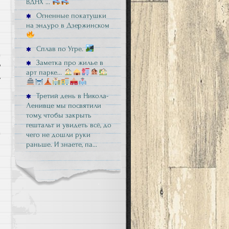
ВДНХ …
Огненные покатушки
на эндуро в Дзержинском
Сплав по Угре.
Заметка про жилье в
р
арт парке…
ь
й
Третий день в Никола-
Ленивце мы посвятили
тому, чтобы закрыть
гештальт и увидеть всё, до
чего не дошли руки
раньше. И знаете, па…