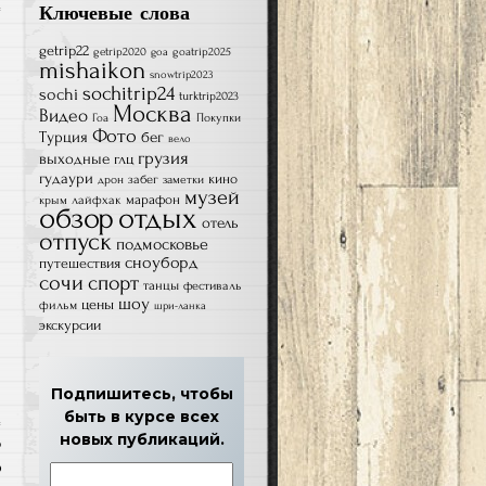
Ключевые слова
getrip22
getrip2020
goatrip2025
goa
mishaikon
snowtrip2023
sochitrip24
sochi
turktrip2023
Москва
Видео
Гоа
Покупки
Фото
Турция
бег
вело
грузия
выходные
глц
гудаури
кино
забег
дрон
заметки
музей
лайфхак
марафон
крым
обзор
отдых
отель
отпуск
подмосковье
сноуборд
путешествия
сочи
спорт
танцы
фестиваль
шоу
цены
фильм
шри-ланка
экскурсии
Подпишитесь, чтобы
быть в курсе всех
новых публикаций.
р