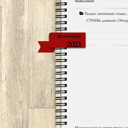
Read more
Раздел:
активный отдых
,
СТРАНЫ
,
дайвинг
,
Обзор
28 сентября
2023
Неожиданным открытием для