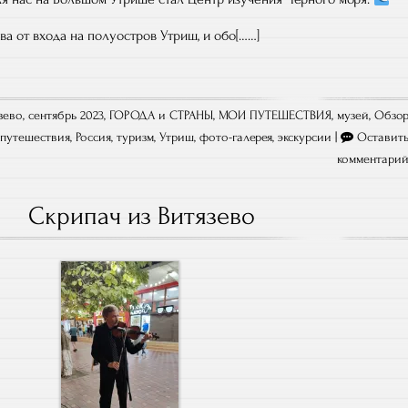
а от входа на полуостров Утриш, и обо[……]
зево, сентябрь 2023
,
ГОРОДА и СТРАНЫ
,
МОИ ПУТЕШЕСТВИЯ
,
музей
,
Обзо
,
путешествия
,
Россия
,
туризм
,
Утриш
,
фото-галерея
,
экскурсии
|
Оставит
комментари
Скрипач из Витязево