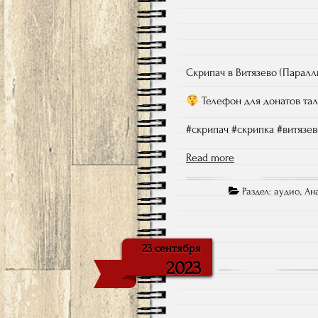
Скрипач в Витязево (Паралли
Телефон для донатов тал
#скрипач #скрипка #витязево
Read more
Раздел:
aудио
,
Ан
23 сентября
2023