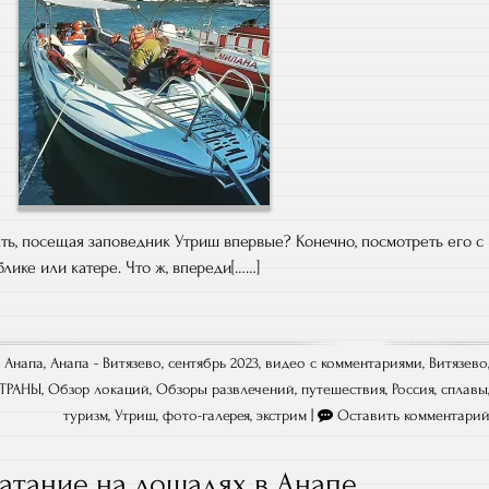
ать, посещая заповедник Утриш впервые? Конечно, посмотреть его с
лике или катере. Что ж, впереди[……]
,
Анапа
,
Анапа - Витязево, сентябрь 2023
,
видео с комментариями
,
Витязево
СТРАНЫ
,
Обзор локаций
,
Обзоры развлечений
,
путешествия
,
Россия
,
сплавы
туризм
,
Утриш
,
фото-галерея
,
экстрим
|
Оставить комментари
атание на лошадях в Анапе