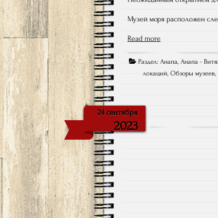
Музей моря расположен слев
Read more
Раздел:
Анапа
,
Анапа - Витя
локаций
,
Обзоры музеев
24 сентября
2023