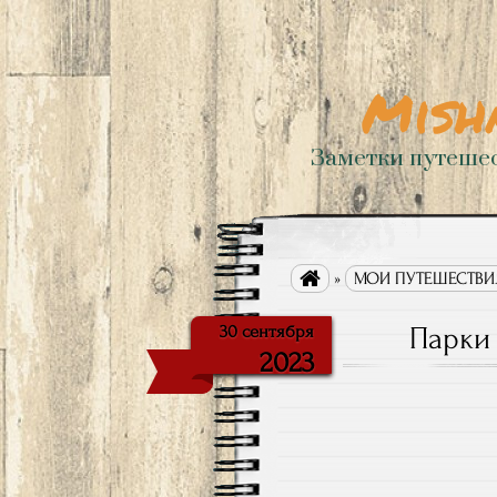
Mish
Заметки путеше

»
МОИ ПУТЕШЕСТВИ
Парки
30 сентября
2023