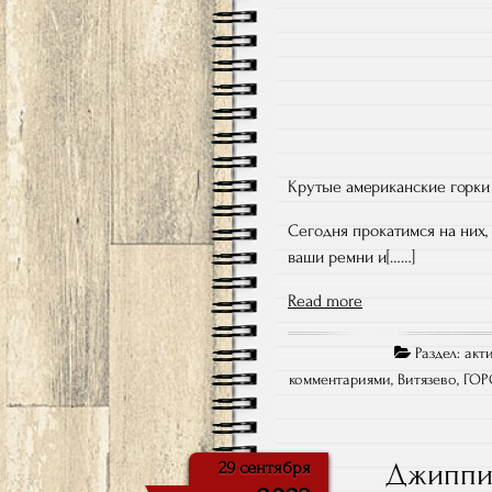
Крутые американские горк
Сегодня прокатимся на них,
ваши ремни и[……]
Read more
Раздел:
акт
комментариями
,
Витязево
,
ГОР
Джиппин
29 сентября