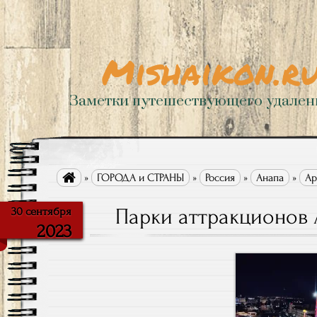
Mishaikon.r
Заметки путешествующего удале

»
ГОРОДА и СТРАНЫ
»
Россия
»
Анапа
»
Ар
Парки аттракционов 
30 сентября
2023