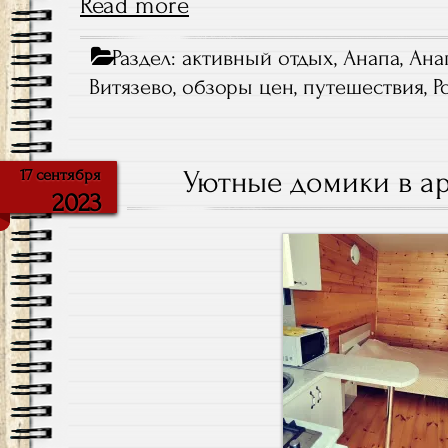
Read more
Раздел:
активный отдых
,
Анапа
,
Ана
Витязево
,
обзоры цен
,
путешествия
,
Р
Уютные домики в ар
17 сентября
2023