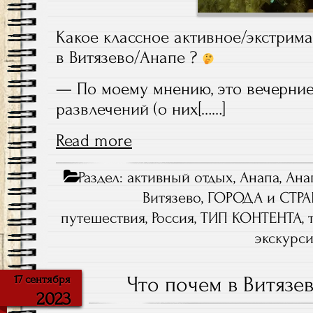
Какое классное активное/экстрима
в Витязево/Анапе ?
— По моему мнению, это вечерние
развлечений (о них[……]
Read more
Раздел:
активный отдых
,
Анапа
,
Ана
Витязево
,
ГОРОДА и СТР
путешествия
,
Россия
,
ТИП КОНТЕНТА
,
экскурс
Что почем в Витязе
17 сентября
2023