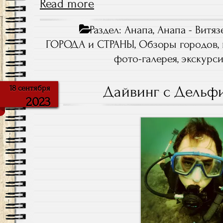
Read more
Раздел:
Анапа
,
Анапа - Витяз
ГОРОДА и СТРАНЫ
,
Обзоры городов
,
фото-галерея
,
экскурс
Дайвинг с Дельф
18 сентября
2023