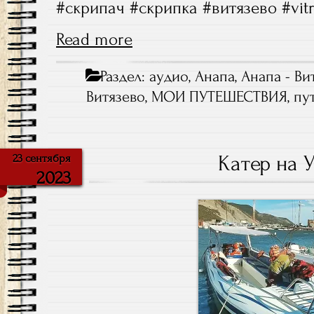
#скрипач #скрипка #витязево #vitr
Read more
Раздел:
aудио
,
Анапа
,
Анапа - Ви
Витязево
,
МОИ ПУТЕШЕСТВИЯ
,
пу
Катер на 
23 сентября
2023