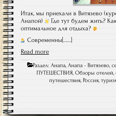
Итак, мы приехали в Витязево (ку
Анапой)
Где тут будем жить? Ка
оптимальное для отдыха?
Современны[……]
Read more
Раздел:
Анапа
,
Анапа - Витязево, с
ПУТЕШЕСТВИЯ
,
Обзоры отелей
,
путешествия
,
Россия
,
туриз