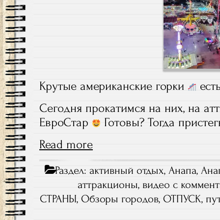
Крутые американские горки
есть
Сегодня прокатимся на них, на атт
ЕвроСтар
Готовы? Тогда пристег
Read more
Раздел:
активный отдых
,
Анапа
,
Ана
аттракционы
,
видео с коммен
СТРАНЫ
,
Обзоры городов
,
ОТПУСК
,
пу