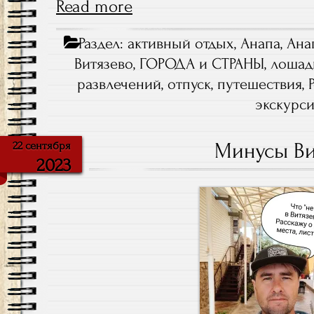
Read more
Раздел:
активный отдых
,
Анапа
,
Ана
Витязево
,
ГОРОДА и СТРАНЫ
,
лошад
развлечений
,
отпуск
,
путешествия
,
экскурс
Минусы Ви
22 сентября
2023