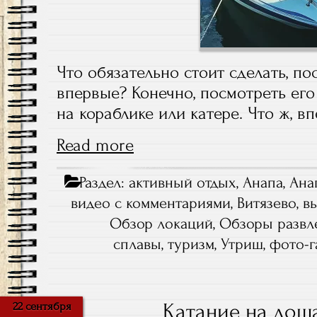
Что обязательно стоит сделать, п
впервые? Конечно, посмотреть его
на кораблике или катере. Что ж, вп
Read more
Раздел:
активный отдых
,
Анапа
,
Ана
видео с комментариями
,
Витязево
,
в
Обзор локаций
,
Обзоры развл
сплавы
,
туризм
,
Утриш
,
фото-г
Катание на лош
22 сентября