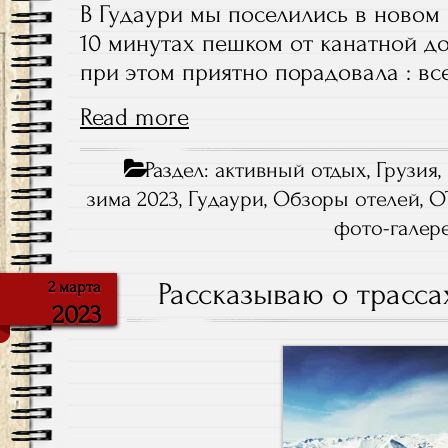
В Гудаури мы поселились в новом а
10 минутах пешком от канатной д
при этом приятно порадовала : все
Read more
Раздел:
активный отдых
,
Грузия
,
зима 2023
,
Гудаури
,
Обзоры отелей
,
О
фото-галер
Рассказываю о трасса
2 марта
2023