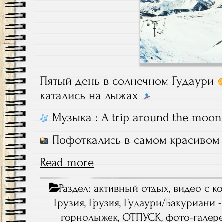
Пятый день в солнечном Гудаури
катались на лыжах
Музыка : A trip around the moon
Пофоткались в самом красивом 
Read more
Раздел:
активный отдых
,
видео с к
Грузия
,
Грузия, Гудаури/Бакуриани -
горнолыжек
,
ОТПУСК
,
фото-галер