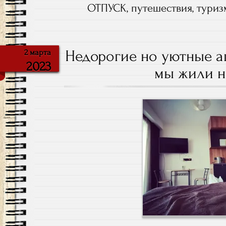
ОТПУСК
,
путешествия
,
туриз
Недорогие но уютные ап
2 марта
2023
мы жили н