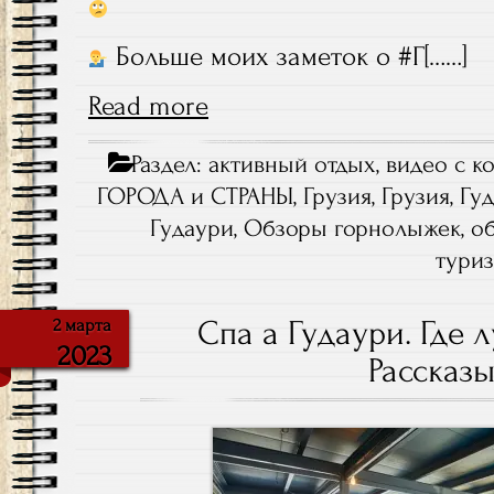
Больше моих заметок о #Г[……]
Read more
Раздел:
активный отдых
,
видео с к
ГОРОДА и СТРАНЫ
,
Грузия
,
Грузия, Гу
Гудаури
,
Обзоры горнолыжек
,
о
тури
Спа а Гудаури. Где 
2 марта
2023
Рассказ