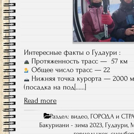
Интересные факты о Гудаури :
Протяженность трасс — 57 км
Общее число трасс — 22
Нижняя точка курорта — 2000 м
(посадка на под[……]
Read more
Раздел:
видео
,
ГОРОДА и СТР
Бакуриани - зима 2023
,
Гудаури
,
горнолыжек
,
сноубо