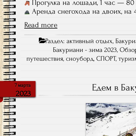
Прогулка на лошади, 1 час — 80
Аренда снегохода на двоих, на 4
Read more
Раздел:
активный отдых
,
Бакури
Бакуриани - зима 2023
,
Обзо
путешествия
,
сноуборд
,
СПОРТ
,
туриз
Едем в Ба
7 марта
2023