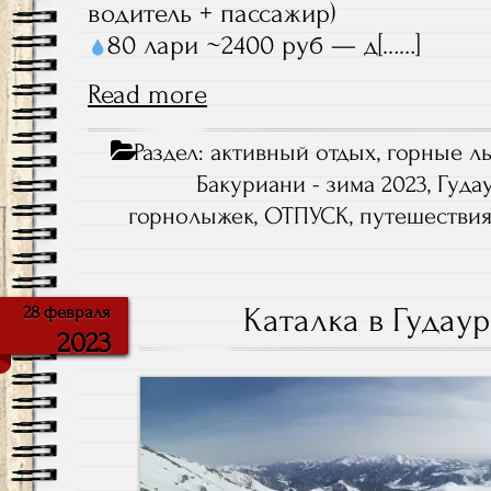
водитель + пассажир)
80 лари ~2400 руб — д[……]
Read more
Раздел:
активный отдых
,
горные л
Бакуриани - зима 2023
,
Гуда
горнолыжек
,
ОТПУСК
,
путешестви
Каталка в Гудау
28 февраля
2023