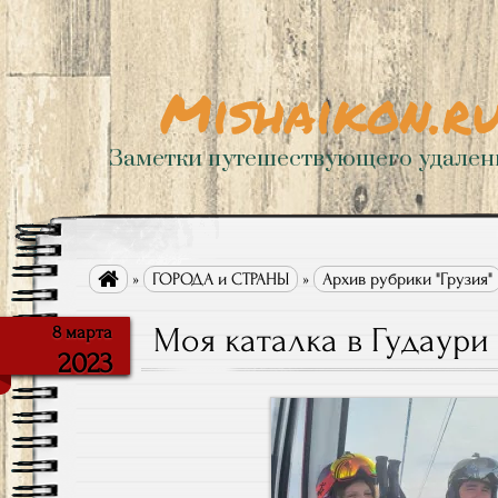
Mishaikon.r
Заметки путешествующего удале

»
ГОРОДА и СТРАНЫ
»
Архив рубрики "Грузия"
Моя каталка в Гудаури
8 марта
2023