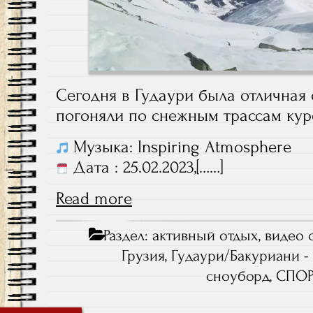
Сегодня в Гудаури была отличная
погоняли по снежным трассам ку
Музыка: Inspiring Atmosphere
Дата : 25.02.2023,[……]
Read more
Раздел:
активный отдых
,
видео 
Грузия, Гудаури/Бакуриани -
сноуборд
,
СПОР