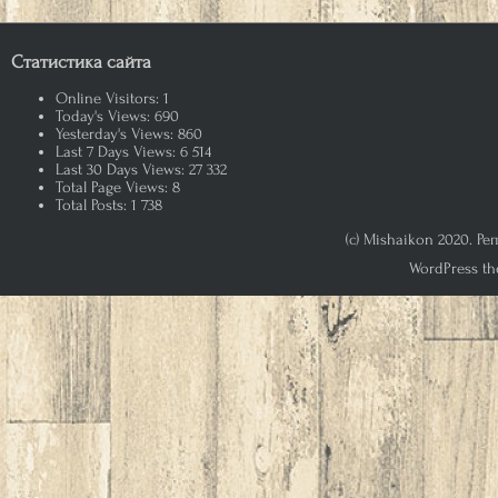
Статистика сайта
Online Visitors:
1
Today's Views:
690
Yesterday's Views:
860
Last 7 Days Views:
6 514
Last 30 Days Views:
27 332
Total Page Views:
8
Total Posts:
1 738
(c) Mishaikon 2020. Р
WordPress th