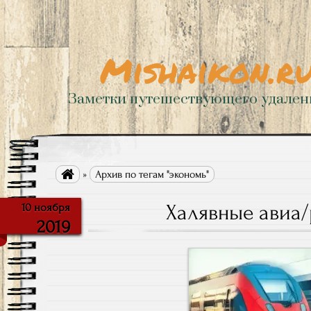
Mishaikon.r
Заметки путешествующего удале

»
Архив по тегам "экономь"
Халявные авиа
10 ноября
2019