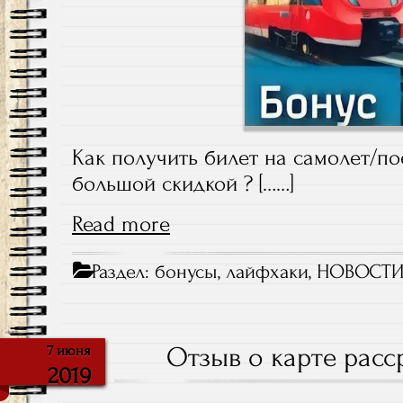
Как получить билет на самолет/по
большой скидкой ? [……]
Read more
Раздел:
бонусы
,
лайфхаки
,
НОВОСТ
Отзыв о карте расс
7 июня
2019