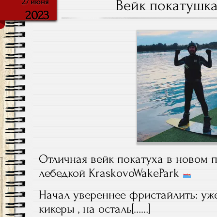
Вейк покатушка
27 июня
2023
Отличная вейк покатуха в новом п
лебедкой KraskovoWakePark
Начал увереннее фристайлить: уж
кикеры , на осталь[……]