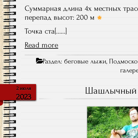
Суммарная длина 4х местных трасс
перепад высот: 200 м
Точка ста[……]
Read more
Раздел:
беговые лыжи
,
Подмоско
галер
Шашлычный 
2 июля
2023