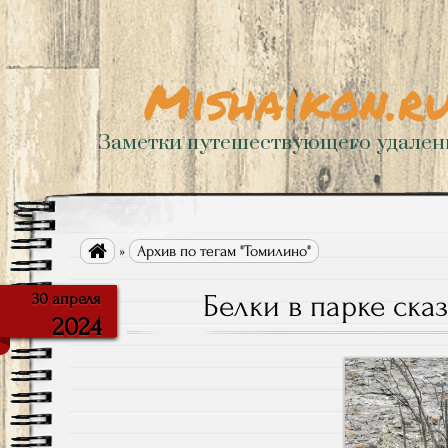
Mishaikon.r
Заметки путешествующего удале

»
Архив по тегам "Томилино"
Белки в парке ска
30 апреля
2024