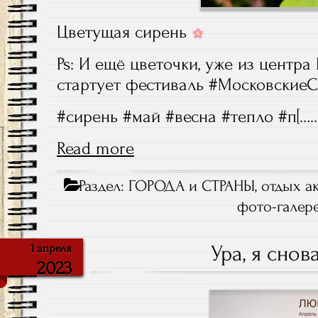
Цветущая сирень
Ps: И ещё цветочки, уже из центра
стартует фестиваль #МосковскиеС
#сирень #май #весна #тепло #п[……
Read more
Раздел:
ГОРОДА и СТРАНЫ
,
отдых а
фото-галер
Ура, я сно
1 апреля
2023