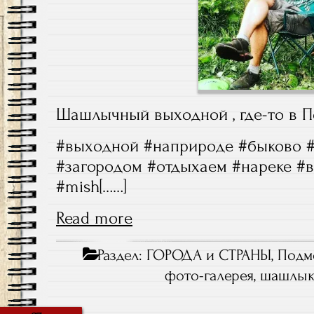
Шашлычный выходной , где-то в П
#выходной #наприроде #быково 
#загородом #отдыхаем #нареке #в
#mish[……]
Read more
Раздел:
ГОРОДА и СТРАНЫ
,
Подм
фото-галерея
,
шашлы