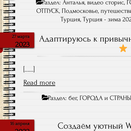
Раздел:
Анталья
,
видео сторис
,
Г
ОТПУСК
,
Подмосковье
,
путешеств
Турция
,
Турция - зима 20
Адаптируюсь к привыч
27 марта
2023
[……]
Read more
Раздел:
бег
,
ГОРОДА и СТРАН
Создаём уютный W
16 апреля