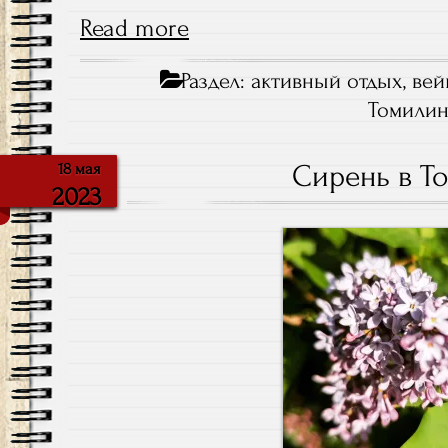
Read more
Раздел:
активный отдых
,
вей
Томили
Сирень в Т
18 мая
2023