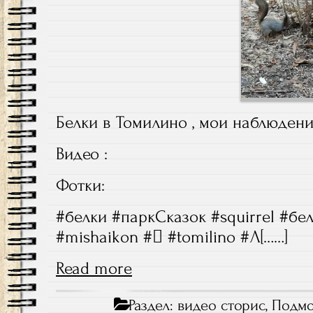
Белки в Томилино , мои наблюдени
Видео :
Фотки:
#белки #паркСказок #squirrel #бе
#mishaikon #️ #tomilino #Л[……]
Read more
Раздел:
видео сторис
,
Подмо