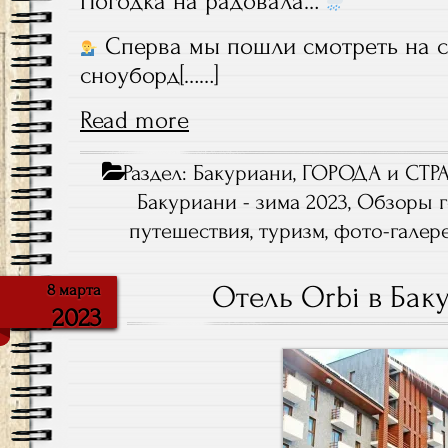
Погодка на радовала…
Сперва мы пошли смотреть на 
сноуборд[……]
Read more
Раздел:
Бакуриани
,
ГОРОДА и СТР
Бакуриани - зима 2023
,
Обзоры 
путешествия
,
туризм
,
фото-галер
Отель Orbi в Бак
8 марта
2023