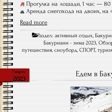
Прогулка на лошади, 1 час — 80
Аренда снегохода на двоих, на 4
Read more
Раздел:
активный отдых
,
Бакури
Бакуриани - зима 2023
,
Обзо
путешествия
,
сноуборд
,
СПОРТ
,
туриз
Едем в Ба
7 марта
2023