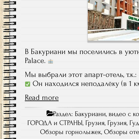
В Бакуриани мы поселились в уют
Palace.
Мы выбрали этот апарт-отель, т.к.:
Он находился неподалёку (в 1 к
Read more
Раздел:
Бакуриани
,
видео с к
ГОРОДА и СТРАНЫ
,
Грузия
,
Грузия, Гу
Обзоры горнолыжек
,
Обзоры от