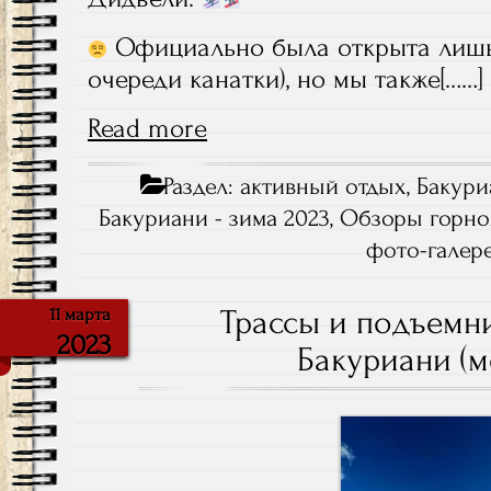
Официально была открыта лишь 
очереди канатки), но мы также[……]
Read more
Раздел:
активный отдых
,
Бакури
Бакуриани - зима 2023
,
Обзоры горн
фото-галер
Трассы и подъемн
11 марта
2023
Бакуриани (м