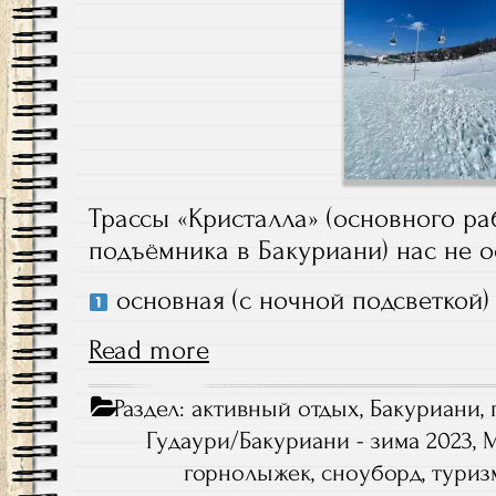
Трассы «Кристалла» (основного р
подъёмника в Бакуриани) нас не о
основная (с ночной подсветкой) 
Read more
Раздел:
активный отдых
,
Бакуриани
,
Гудаури/Бакуриани - зима 2023
,
горнолыжек
,
сноуборд
,
туриз