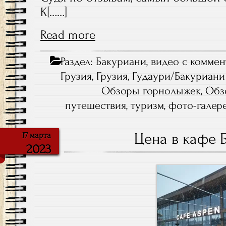
К[……]
Read more
Раздел:
Бакуриани
,
видео с комме
Грузия
,
Грузия, Гудаури/Бакуриани
Обзоры горнолыжек
,
Обз
путешествия
,
туризм
,
фото-галер
Цена в кафе 
17 марта
2023