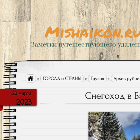
Mishaikon.r
Заметки путешествующего удале

»
ГОРОДА и СТРАНЫ
»
Грузия
»
Архив рубри
Снегоход в 
20 марта
2023