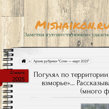
Mishaikon.r
Заметки путешествующего удале

»
Архив рубрики "Сочи — март 2025"
Погулял по территори
22 марта
2025
взморье»… Рассказы
(много ф