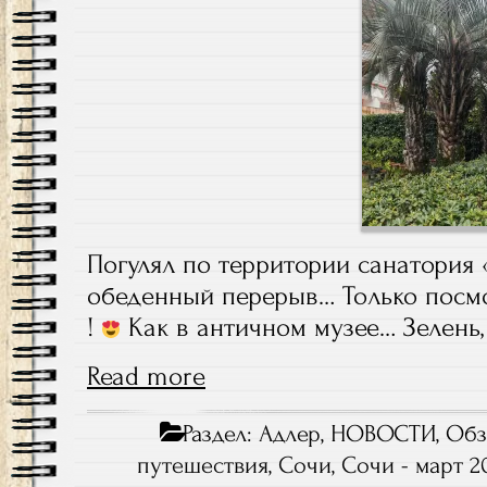
Погулял по территории санатория
обеденный перерыв… Только посмот
!
Как в античном музее… Зелень, 
Read more
Раздел:
Адлер
,
НОВОСТИ
,
Обз
путешествия
,
Сочи
,
Сочи - март 2