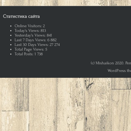
Статистика сайта
Online Visitors:
2
Today's Views:
813
Yesterday's Views:
841
Last 7 Days Views:
6 882
Last 30 Days Views:
27 274
Total Page Views:
5
Total Posts:
1 738
(c) Mishaikon 2020. Р
WordPress th