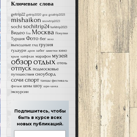
Ключевые слова
getrip22
getrip2020
goatrip2025
goa
mishaikon
snowtrip2023
sochitrip24
sochi
turktrip2023
Москва
Видео
Гоа
Покупки
Фото
Турция
бег
вело
грузия
выходные
глц
гудаури
кино
забег
дрон
заметки
музей
лайфхак
марафон
крым
обзор
отдых
отель
отпуск
подмосковье
сноуборд
путешествия
сочи
спорт
танцы
фестиваль
шоу
цены
фильм
шри-ланка
экскурсии
Подпишитесь, чтобы
быть в курсе всех
новых публикаций.