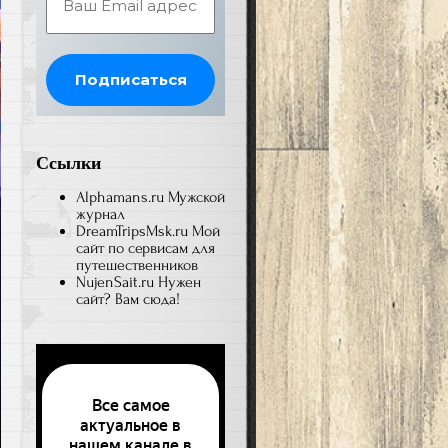
Ссылки
Alphamans.ru
Мужской
журнал
DreamTripsMsk.ru
Мой
сайт по сервисам для
путешественников
NujenSait.ru
Нужен
сайт? Вам сюда!