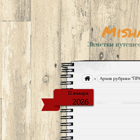
Mish
Заметки путеше

»
Архив рубрики "П
12 января
2026