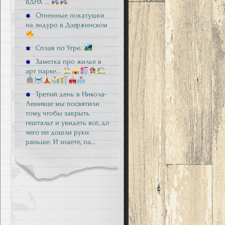
ВДНХ …
Огненные покатушки
на эндуро в Дзержинском
Сплав по Угре.
Заметка про жилье в
арт парке…
Третий день в Никола-
Ленивце мы посвятили
тому, чтобы закрыть
гештальт и увидеть всё, до
чего не дошли руки
раньше. И знаете, па…