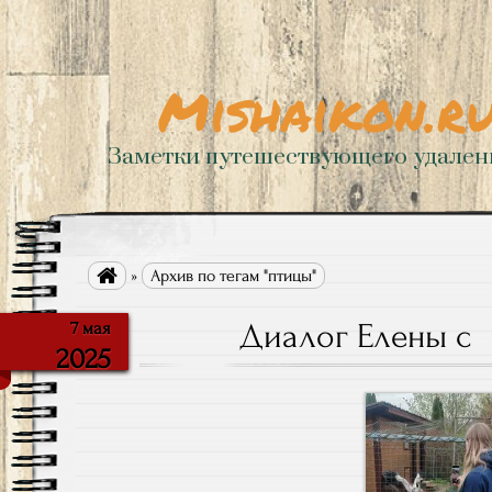
Mishaikon.r
Заметки путешествующего удале

»
Архив по тегам "птицы"
Диалог Елены с
7 мая
2025