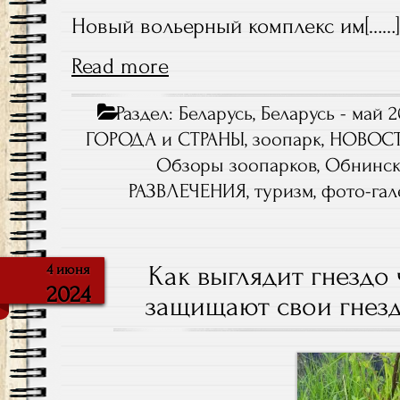
Новый вольерный комплекс им[……]
Read more
Раздел:
Беларусь
,
Беларусь - май 2
ГОРОДА и СТРАНЫ
,
зоопарк
,
НОВОС
Обзоры зоопарков
,
Обнинс
РАЗВЛЕЧЕНИЯ
,
туризм
,
фото-гал
Как выглядит гнездо
4 июня
2024
защищают свои гнезд