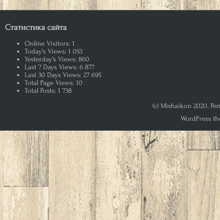
Статистика сайта
Online Visitors:
1
Today's Views:
1 053
Yesterday's Views:
860
Last 7 Days Views:
6 877
Last 30 Days Views:
27 695
Total Page Views:
10
Total Posts:
1 738
(c) Mishaikon 2020. Р
WordPress th