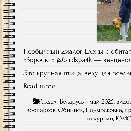
Необычный диалог Елены с обитат
«Воробьи» @birdspa4k
— венценос
Это крупная птица, ведущая оседл
Read more
Раздел:
Беларусь - май 2025
,
виде
зоопарков
,
Обнинск
,
Подмосковье
,
п
экскурсии
,
ЮМО