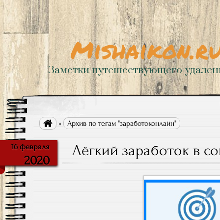
Mishaikon.r
Заметки путешествующего удале

»
Архив по тегам "заработоконлайн"
Лёгкий заработок в со
16 февраля
2020