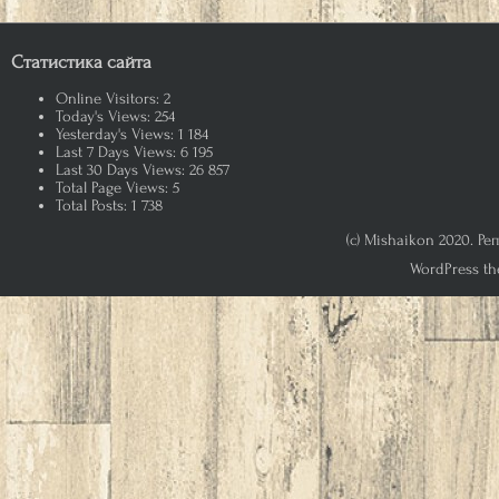
Статистика сайта
Online Visitors:
2
Today's Views:
254
Yesterday's Views:
1 184
Last 7 Days Views:
6 195
Last 30 Days Views:
26 857
Total Page Views:
5
Total Posts:
1 738
(c) Mishaikon 2020. Р
WordPress th