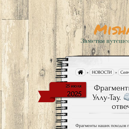
Mish
Заметки путеше

»
НОВОСТИ
»
Сейч
Фрагменты
25 июля
2025
Уллу-Тау.
отвеч
Фрагменты наших походов по