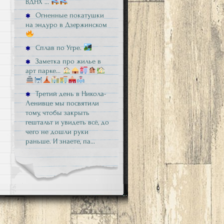
ВДНХ …
Огненные покатушки
на эндуро в Дзержинском
Сплав по Угре.
Заметка про жилье в
арт парке…
Третий день в Никола-
Ленивце мы посвятили
тому, чтобы закрыть
гештальт и увидеть всё, до
чего не дошли руки
раньше. И знаете, па…