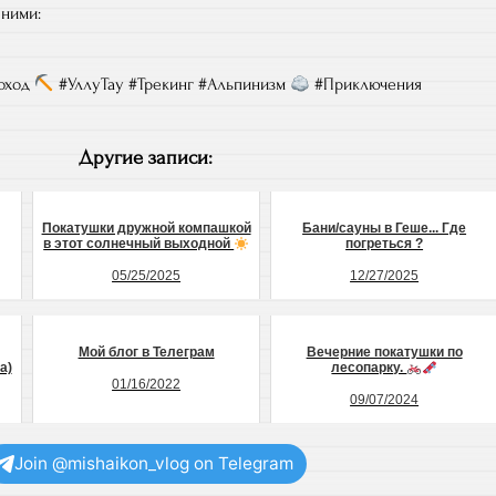
 ними:
оход
#УллуТау #Трекинг #Альпинизм
#Приключения
Другие записи:
Покатушки дружной компашкой
Бани/сауны в Геше... Где
в этот солнечный выходной
погреться ?
05/25/2025
12/27/2025
Мой блог в Телеграм
Вечерние покатушки по
а)
лесопарку.
01/16/2022
09/07/2024
Join @mishaikon_vlog on Telegram