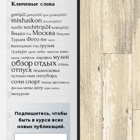
Ключевые слова
getrip22
getrip2020
goatrip2025
goa
mishaikon
snowtrip2023
sochitrip24
sochi
turktrip2023
Москва
Видео
Гоа
Покупки
Фото
Турция
бег
вело
грузия
выходные
глц
гудаури
кино
забег
дрон
заметки
музей
лайфхак
марафон
крым
обзор
отдых
отель
отпуск
подмосковье
сноуборд
путешествия
сочи
спорт
танцы
фестиваль
шоу
цены
фильм
шри-ланка
экскурсии
Подпишитесь, чтобы
быть в курсе всех
новых публикаций.
И