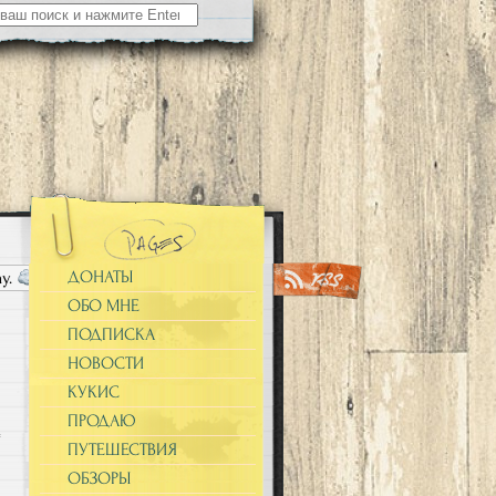
ДОНАТЫ
ау.
На вопрос «а где это? а с кем это?», отвечу прямо, это тута, это
ОБО МНЕ
ПОДПИСКА
НОВОСТИ
КУКИС
ПРОДАЮ
ПУТЕШЕСТВИЯ
ОБЗОРЫ