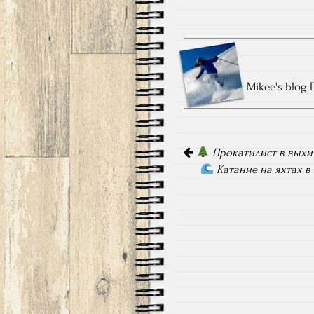
Mikee's blog
Навигация
по
Прокатилист в выхи
записям
Катание на яхтах в