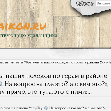
Искать:
aikon.ru
ствующего удаленщика
ас вы читаете "Фрагменты наших походов по горам в районе Уллу-Т
 наших походов по горам в районе
На вопрос «а где это? а с кем это?»,
у прямо, это тута, это с ними:…
 горам в районе Уллу-Тау.
На вопрос «а где это? а с кем это?»,