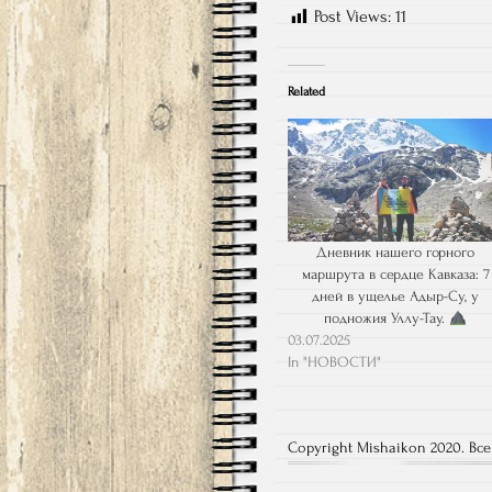
Post Views:
11
Related
Дневник нашего горного
маршрута в сердце Кавказа: 7
дней в ущелье Адыр-Су, у
подножия Уллу-Тау.
03.07.2025
In "НОВОСТИ"
Copyright Mishaikon 2020. Вс