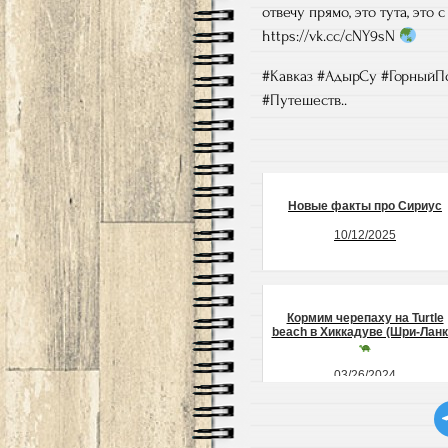
отвечу прямо, это тута, это с
https://vk.cc/cNY9sN
#Кавказ #АдырСу #ГорныйП
#Путешеств..
Новые факты про Сириус
10/12/2025
Кормим черепаху на Turtle
beach в Хиккадуве (Шри-Ланк
03/26/2024