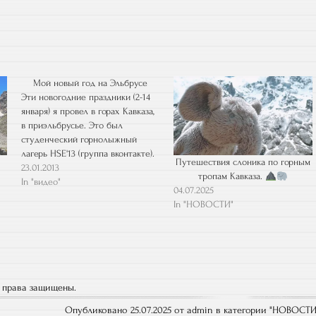
Мой новый год на Эльбрусе
Эти новогодние праздники (2-14
января) я провел в горах Кавказа,
в приэльбрусье. Это был
студенческий горнолыжный
лагерь HSE'13 (группа вконтакте).
Путешествия слоника по горным
Замечательные ребята, студенты
23.01.2013
тропам Кавказа.
Высшей Школы Экономики,
In "видео"
04.07.2025
весело тусили на протяжении
In "НОВОСТИ"
всех двух недель в горах и рядом
с ними )) Не приходилось скучать
с ними и в поезде, за 1,5…
е права защищены.
Опубликовано 25.07.2025 от admin в категории "
НОВОСТ