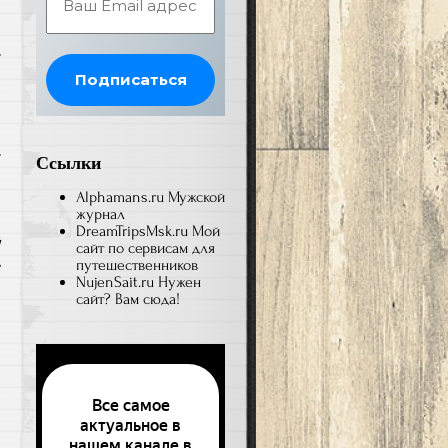
Ссылки
Alphamans.ru
Мужской
журнал
DreamTripsMsk.ru
Мой
й
сайт по сервисам для
путешественников
NujenSait.ru
Нужен
сайт? Вам сюда!