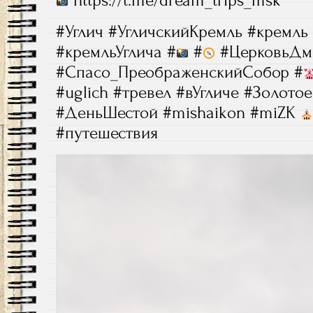
https://t.me/dream_trips_msk
#Углич #УгличскийКремль #кремль 
#кремльУглича #
#
#ЦерковьДм
#Спасо_ПреображенскийСобор #
#uglich #тревел #вУгличе #Золото
#ДеньШестой #mishaikon #miZK
#путешествия