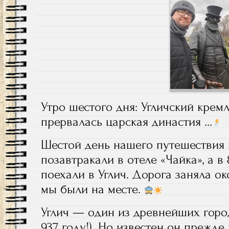
Утро шестого дня: Угличский кремл
прервалась царская династия …
Шестой день нашего путешествия н
позавтракали в отеле «Чайка», а в 
поехали в Углич. Дорога заняла око
мы были на месте.
Углич — один из древнейших город
937 году!). Но известен он прежде