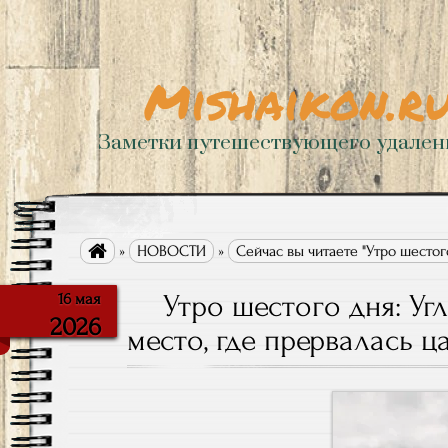
Mishaikon.r
Заметки путешествующего удале

»
НОВОСТИ
»
Сейчас вы читаете "Утро шестог
Утро шестого дня: У
16 мая
2026
место, где прервалась ц